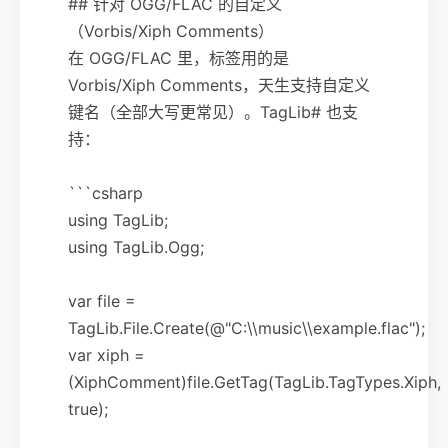
## 针对 OGG/FLAC 的自定义
（Vorbis/Xiph Comments）
在 OGG/FLAC 里，标签用的是
Vorbis/Xiph Comments，天生支持自定义
键名（全部大写更常见）。TagLib# 也支
持：
```csharp
using TagLib;
using TagLib.Ogg;
var file =
TagLib.File.Create(@"C:\\music\\example.flac");
var xiph =
(XiphComment)file.GetTag(TagLib.TagTypes.Xiph,
true);