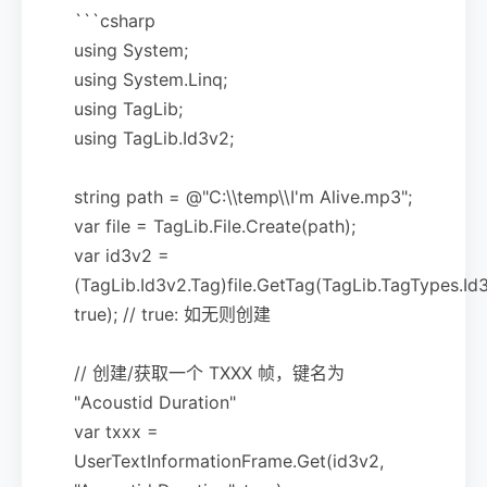
```csharp
using System;
using System.Linq;
using TagLib;
using TagLib.Id3v2;
string path = @"C:\\temp\\I'm Alive.mp3";
var file = TagLib.File.Create(path);
var id3v2 =
(TagLib.Id3v2.Tag)file.GetTag(TagLib.TagTypes.Id
true); // true: 如无则创建
// 创建/获取一个 TXXX 帧，键名为
"Acoustid Duration"
var txxx =
UserTextInformationFrame.Get(id3v2,