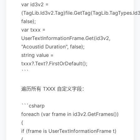
var id3v2 =
(TagLib.Id3v2.Tag)file.GetTag(TagLib.TagTypes.Id
false);
var txxx =
UserTextInformationFrame.Get(id3v2,
"Acoustid Duration", false);
string value =
txxx?.Text?.FirstOrDefault();
```
遍历所有 TXXX 自定义字段：
```csharp
foreach (var frame in id3v2.GetFrames())
{
if (frame is UserTextInformationFrame t)
{