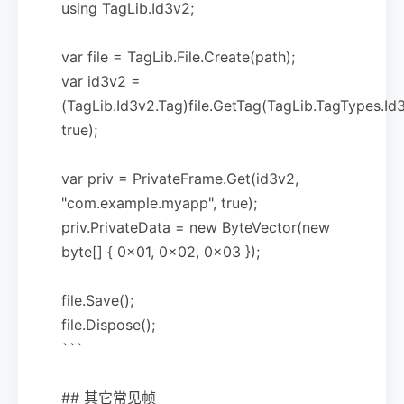
using TagLib.Id3v2;
var file = TagLib.File.Create(path);
var id3v2 =
(TagLib.Id3v2.Tag)file.GetTag(TagLib.TagTypes.Id
true);
var priv = PrivateFrame.Get(id3v2,
"com.example.myapp", true);
priv.PrivateData = new ByteVector(new
byte[] { 0x01, 0x02, 0x03 });
file.Save();
file.Dispose();
```
## 其它常见帧