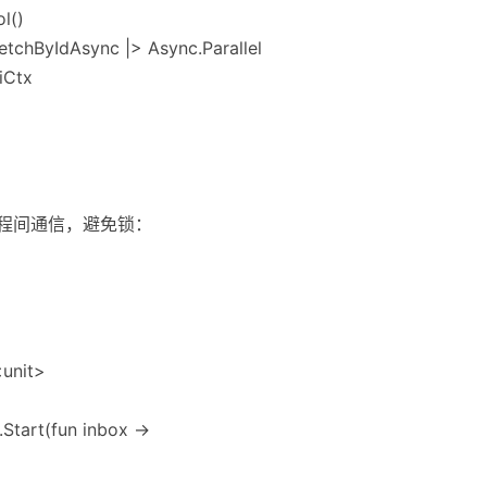
l()
 fetchByIdAsync |> Async.Parallel
iCtx
r 做线程间通信，避免锁：
<unit>
Start(fun inbox ->