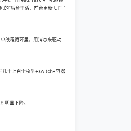
等原语，常见的“后台干活、前台更新 UI”写
状态藏在单线程循环里，用消息来驱动
里堆几十上百个枚举+switch+容器
RE 明显下降。