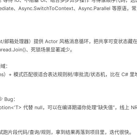
ediate、Async.SwitchToContext、Async.Parallel 
常称 agent/邮箱处理器）提供 Actor 风格消息循环，把共享可变
ad.Join()、死锁场景显著减少。
领域：
 unions）+ 模式匹配很适合表达规则树/审批流/状态机，比在 C# 
少 Bug：
on<'T> 代替 null，可以在编译期逼你处理“缺失值”，线上 N
i）可以快速试跑片段代码/查询/规则，拿到结果再落到项目里，迭代很快。