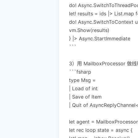
do! Async.SwitchToThreadPoo
let! results = ids |> List.map
do! Async.SwitchToContext u
vm.Show(results)
} |> Async.StartImmediate
```
3）用 MailboxProcesso
```fsharp
type Msg =
| Load of int
| Save of Item
| Quit of AsyncReplyChannel
let agent = MailboxProcessor.
let rec loop state = async {