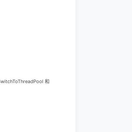
chToThreadPool 和