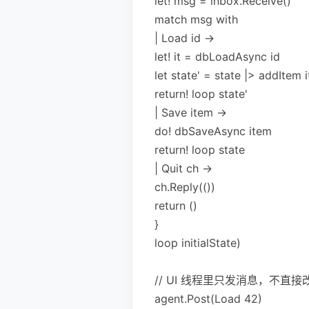
let! msg = inbox.Receive()
match msg with
| Load id ->
let! it = dbLoadAsync id
let state' = state |> addItem i
return! loop state'
| Save item ->
do! dbSaveAsync item
return! loop state
| Quit ch ->
ch.Reply(())
return ()
}
loop initialState)
// UI 线程里只发消息，不直
agent.Post(Load 42)