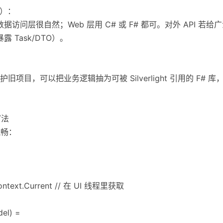
re）：
访问层很自然；Web 层用 C# 或 F# 都可。对外 API 若给
 Task/DTO）。
项目，可以把业务逻辑抽为可被 Silverlight 引用的 F#
写法
流畅：
nContext.Current // 在 UI 线程里获取
del) =