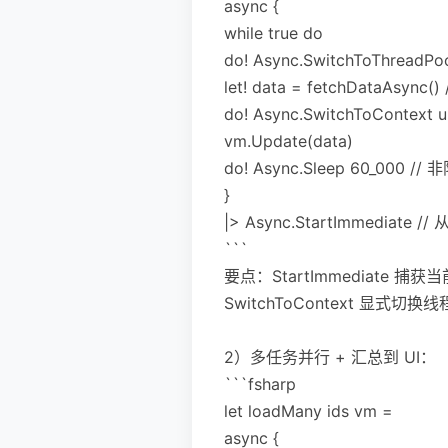
async {
while true do
do! Async.SwitchToThreadP
let! data = fetchDataAsy
do! Async.SwitchToContex
vm.Update(data)
do! Async.Sleep 60_000 
}
|> Async.StartImmediat
```
要点：StartImmediate 捕获
SwitchToContext 显式切换
2）多任务并行 + 汇总到 UI：
```fsharp
let loadMany ids vm =
async {