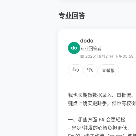
专业回答
dodo
do
专业回答者
📅 2025年8月21日 下午05:59
👍
👎
0
0
🚨
举报
我也长期做数据录入、审批流、
键点上确实更趁手，但也有权衡
一、哪些方面 F# 会更轻松
- 异步/并发的心智负担更低：
F# 的异步工作流（async）能把