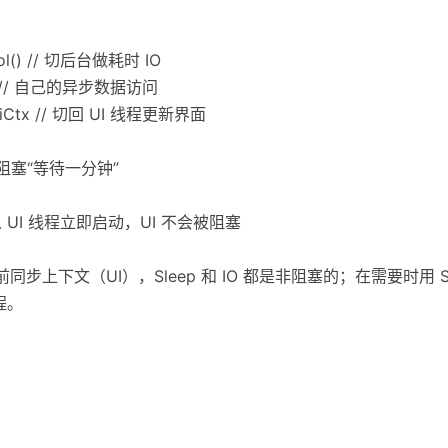
ool() // 切后台做耗时 IO
nc() // 自己的异步数据访问
t uiCtx // 切回 UI 线程更新界面
// 非阻塞“等待一分钟”
e // 从 UI 线程立即启动，UI 不会被阻塞
当前同步上下文（UI），Sleep 和 IO 都是非阻塞的；在需要时用 Swit
线程。