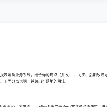
报表这类业务系统。结合你的痛点（并发、UI 同步、后期改造导
。下面分点说明，并给出可落地的用法。
“等待 IO、不阻塞 UI、组合多步异步操作”写得像顺序代码，远比手搓 