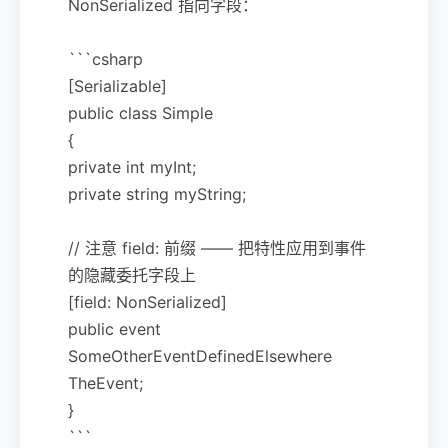
NonSerialized 指向字段：
```csharp
[Serializable]
public class Simple
{
private int myInt;
private string myString;
// 注意 field: 前缀 —— 把特性应用到事件
的隐藏委托字段上
[field: NonSerialized]
public event
SomeOtherEventDefinedElsewhere
TheEvent;
}
```