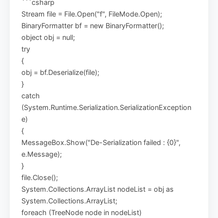
```csharp
Stream file = File.Open("f", FileMode.Open);
BinaryFormatter bf = new BinaryFormatter();
object obj = null;
try
{
obj = bf.Deserialize(file);
}
catch
(System.Runtime.Serialization.SerializationException
e)
{
MessageBox.Show("De-Serialization failed : {0}",
e.Message);
}
file.Close();
System.Collections.ArrayList nodeList = obj as
System.Collections.ArrayList;
foreach (TreeNode node in nodeList)