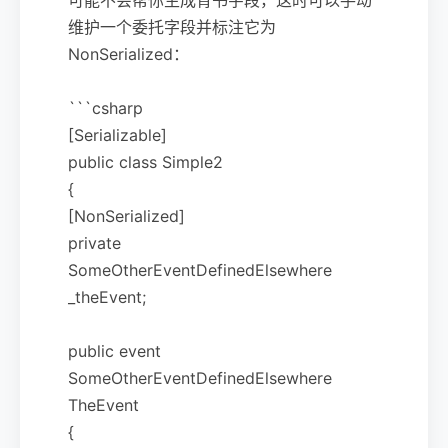
维护一个委托字段并标注它为
NonSerialized：
```csharp
[Serializable]
public class Simple2
{
[NonSerialized]
private
SomeOtherEventDefinedElsewhere
_theEvent;
public event
SomeOtherEventDefinedElsewhere
TheEvent
{