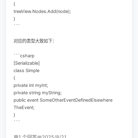
{
treeView.Nodes.Add(node);
}
```
对应的类型大致如下：
```csharp
[Serializable]
class Simple
{
private int myInt;
private string myString;
public event SomeOtherEventDefinedElsewhere
TheEvent;
}
```
💬
1 个回答
📅
2025/8/21