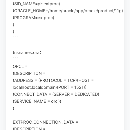
(SID_NAME=plsextproc)
(ORACLE_HOME=/home/oracle/app/oracle/product/11g)
(PROGRAM=extproc)
)
)
```
tnsnames.ora：
```
ORCL =
(DESCRIPTION =
(ADDRESS = (PROTOCOL = TCP)(HOST =
localhost.localdomain)(PORT = 1521))
(CONNECT_DATA = (SERVER = DEDICATED)
(SERVICE_NAME = orcl))
)
EXTPROC_CONNECTION_DATA =
(DESCRIPTION =