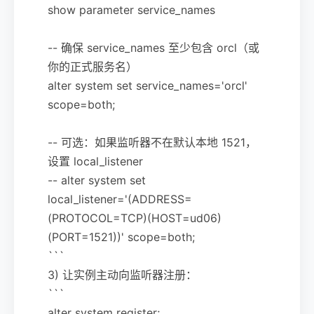
show parameter service_names
-- 确保 service_names 至少包含 orcl（或
你的正式服务名）
alter system set service_names='orcl'
scope=both;
-- 可选：如果监听器不在默认本地 1521，
设置 local_listener
-- alter system set
local_listener='(ADDRESS=
(PROTOCOL=TCP)(HOST=ud06)
(PORT=1521))' scope=both;
```
3) 让实例主动向监听器注册：
```
alter system register;