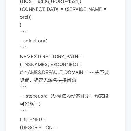
(HOST=ud06)(PORT=1521))
(CONNECT_DATA = (SERVICE_NAME =
orcl))
)
```
- sqlnet.ora：
```
NAMES.DIRECTORY_PATH =
(TNSNAMES, EZCONNECT)
# NAMES.DEFAULT_DOMAIN = -- 先不要
设置，确定无域名拼接问题
```
- listener.ora（尽量依赖动态注册，静态段
可省略）：
```
LISTENER =
(DESCRIPTION =