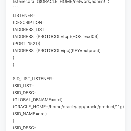
listener.ora（$ORACLE_HOME/network/admin）：
```
LISTENER=
(DESCRIPTION=
(ADDRESS_LIST=
(ADDRESS=(PROTOCOL=tcp)(HOST=ud06)
(PORT=1521))
(ADDRESS=(PROTOCOL=ipc)(KEY=extproc))
)
)
SID_LIST_LISTENER=
(SID_LIST=
(SID_DESC=
(GLOBAL_DBNAME=orcl)
(ORACLE_HOME=/home/oracle/app/oracle/product/11g)
(SID_NAME=orcl)
)
(SID_DESC=