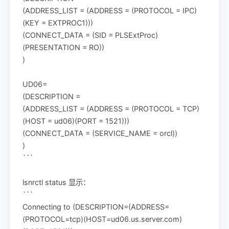
(ADDRESS_LIST = (ADDRESS = (PROTOCOL = IPC)
(KEY = EXTPROC1)))
(CONNECT_DATA = (SID = PLSExtProc)
(PRESENTATION = RO))
)
UD06=
(DESCRIPTION =
(ADDRESS_LIST = (ADDRESS = (PROTOCOL = TCP)
(HOST = ud06)(PORT = 1521)))
(CONNECT_DATA = (SERVICE_NAME = orcl))
)
```
lsnrctl status 显示：
```
Connecting to (DESCRIPTION=(ADDRESS=
(PROTOCOL=tcp)(HOST=ud06.us.server.com)