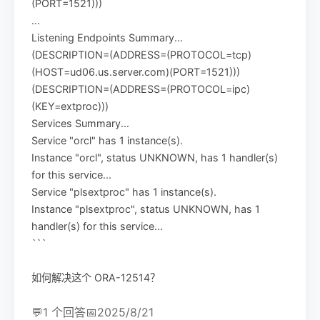
(PORT=1521)))
...
Listening Endpoints Summary...
(DESCRIPTION=(ADDRESS=(PROTOCOL=tcp)
(HOST=ud06.us.server.com)(PORT=1521)))
(DESCRIPTION=(ADDRESS=(PROTOCOL=ipc)
(KEY=extproc)))
Services Summary...
Service "orcl" has 1 instance(s).
Instance "orcl", status UNKNOWN, has 1 handler(s)
for this service...
Service "plsextproc" has 1 instance(s).
Instance "plsextproc", status UNKNOWN, has 1
handler(s) for this service...
```
如何解决这个 ORA-12514？
💬
1 个回答
📅
2025/8/21