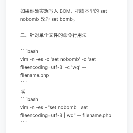
如果你确实想写入 BOM，把脚本里的 set
nobomb 改为 set bomb。
三、针对单个文件的命令行用法
```bash
vim -n -es -c 'set nobomb' -c 'set
fileencoding=utf-8' -c 'wq' --
filename.php
```
或
```bash
vim -n -es +"set nobomb | set
fileencoding=utf-8 | wq" -- filename.php
```