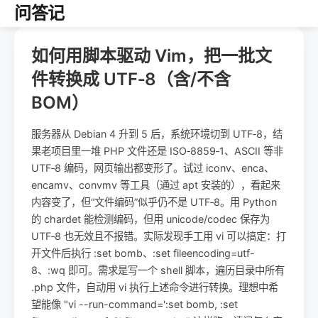
问答记
如何用脚本驱动 Vim，把一批文
件转换成 UTF‑8（含/不含
BOM）
服务器从 Debian 4 升到 5 后，系统环境切到 UTF‑8，结
果老项目里一堆 PHP 文件还是 ISO‑8859‑1、ASCII 等非
UTF‑8 编码，网页输出都变形了。试过 iconv、enca、
encamv、convmv 等工具（通过 apt 安装的），看起来
内容变了，但“文件编码”似乎仍不是 UTF‑8。用 Python
的 chardet 能检测编码，但用 unicode/codec 保存为
UTF‑8 也无效且不报错。实际发现手工用 vi 可以搞定：打
开文件后执行 :set bomb、:set fileencoding=utf-
8、:wq 即可。需求是写一个 shell 脚本，遍历目录中所有
.php 文件，自动用 vi 执行上述命令进行转换。理想中希
望能像 "vi --run-command=':set bomb, :set