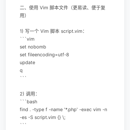
二、使用 Vim 脚本文件（更易读、便于复
用）
1) 写一个 Vim 脚本 script.vim：
```vim
set nobomb
set fileencoding=utf-8
update
q
```
2) 调用：
```bash
find . -type f -name '*.php' -exec vim -n
-es -S script.vim {} \;
```