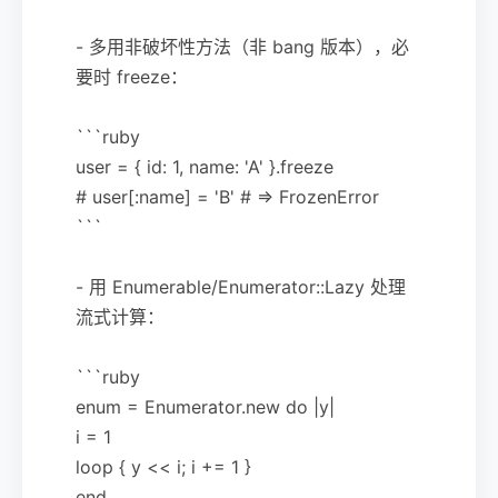
- 多用非破坏性方法（非 bang 版本），必
要时 freeze：
```ruby
user = { id: 1, name: 'A' }.freeze
# user[:name] = 'B' # => FrozenError
```
- 用 Enumerable/Enumerator::Lazy 处理
流式计算：
```ruby
enum = Enumerator.new do |y|
i = 1
loop { y << i; i += 1 }
end