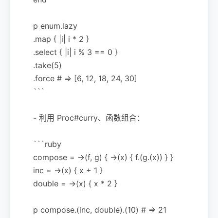
p enum.lazy
.map { |i| i * 2 }
.select { |i| i % 3 == 0 }
.take(5)
.force # => [6, 12, 18, 24, 30]
```
- 利用 Proc#curry、函数组合：
```ruby
compose = ->(f, g) { ->(x) { f.(g.(x)) } }
inc = ->(x) { x + 1 }
double = ->(x) { x * 2 }
p compose.(inc, double).(10) # => 21