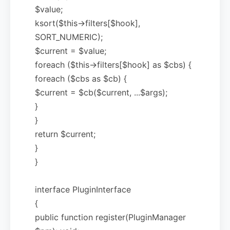
$value;
ksort($this->filters[$hook],
SORT_NUMERIC);
$current = $value;
foreach ($this->filters[$hook] as $cbs) {
foreach ($cbs as $cb) {
$current = $cb($current, ...$args);
}
}
return $current;
}
}
interface PluginInterface
{
public function register(PluginManager