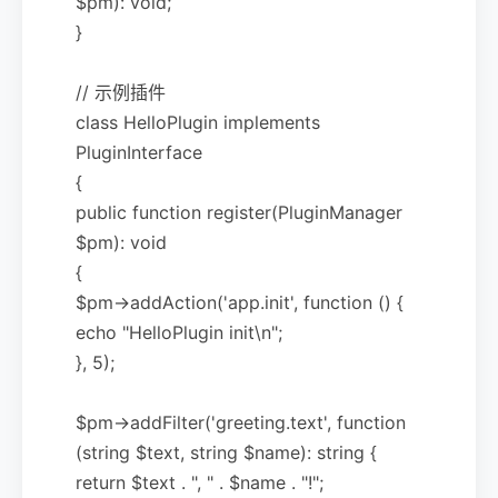
$pm): void;
}
// 示例插件
class HelloPlugin implements
PluginInterface
{
public function register(PluginManager
$pm): void
{
$pm->addAction('app.init', function () {
echo "HelloPlugin init\n";
}, 5);
$pm->addFilter('greeting.text', function
(string $text, string $name): string {
return $text . ", " . $name . "!";