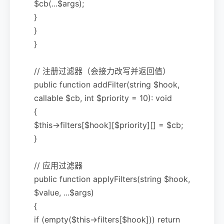
$cb(...$args);
}
}
}
// 注册过滤器（会接力改写并返回值）
public function addFilter(string $hook,
callable $cb, int $priority = 10): void
{
$this->filters[$hook][$priority][] = $cb;
}
// 应用过滤器
public function applyFilters(string $hook,
$value, ...$args)
{
if (empty($this->filters[$hook])) return