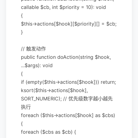
callable $cb, int $priority = 10): void
{
$this->actions[$hook][$priority][] = $cb;
}
// 触发动作
public function doAction(string $hook,
...$args): void
{
if (empty($this->actions[$hook])) return;
ksort($this->actions[$hook],
SORT_NUMERIC); // 优先级数字越小越先
执行
foreach ($this->actions[$hook] as $cbs)
{
foreach ($cbs as $cb) {