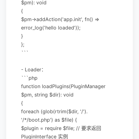
$pm): void
{
$pm->addAction('app.init', fn() =>
error_log('hello loaded'));
}
};
```
- Loader：
```php
function loadPlugins(PluginManager
$pm, string $dir): void
{
foreach (glob(rtrim($dir, '/').
'/*/boot.php') as $file) {
$plugin = require $file; // 要求返回
PluginInterface 实例