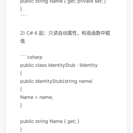
public string Name { get; private set; }
}
```
2) C# 6 起：只读自动属性，构造函数中赋
值
```csharp
public class IdentityStub : IIdentity
{
public IdentityStub(string name)
{
Name = name;
}
public string Name { get; }
}