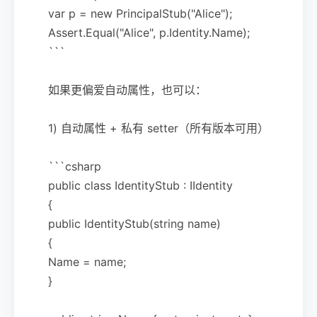
var p = new PrincipalStub("Alice");
Assert.Equal("Alice", p.Identity.Name);
```
如果更偏爱自动属性，也可以：
1) 自动属性 + 私有 setter（所有版本可用）
```csharp
public class IdentityStub : IIdentity
{
public IdentityStub(string name)
{
Name = name;
}