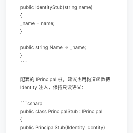
public IdentityStub(string name)
{
_name = name;
}
public string Name => _name;
}
```
配套的 IPrincipal 桩，建议也用构造函数把
Identity 注入，保持只读语义：
```csharp
public class PrincipalStub : IPrincipal
{
public PrincipalStub(IIdentity identity)