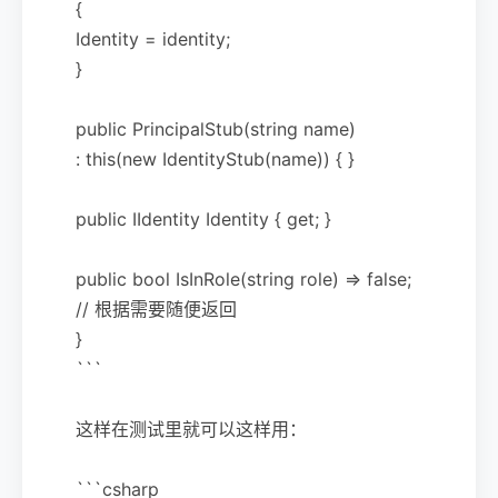
{
Identity = identity;
}
public PrincipalStub(string name)
: this(new IdentityStub(name)) { }
public IIdentity Identity { get; }
public bool IsInRole(string role) => false;
// 根据需要随便返回
}
```
这样在测试里就可以这样用：
```csharp