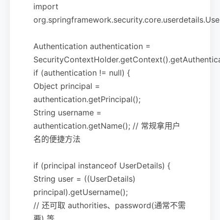
import
org.springframework.security.core.userdetails.Use
Authentication authentication =
SecurityContextHolder.getContext().getAuthentica
if (authentication != null) {
Object principal =
authentication.getPrincipal();
String username =
authentication.getName(); // 常规拿用户
名的便捷方法
if (principal instanceof UserDetails) {
String user = ((UserDetails)
principal).getUsername();
// 还可取 authorities、password(通常不需
要) 等