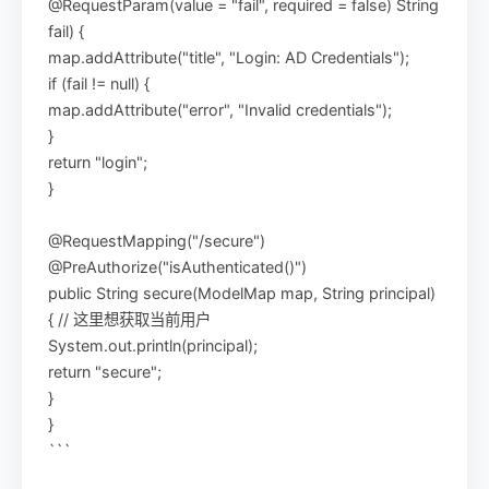
@RequestParam(value = "fail", required = false) String
fail) {
map.addAttribute("title", "Login: AD Credentials");
if (fail != null) {
map.addAttribute("error", "Invalid credentials");
}
return "login";
}
@RequestMapping("/secure")
@PreAuthorize("isAuthenticated()")
public String secure(ModelMap map, String principal)
{ // 这里想获取当前用户
System.out.println(principal);
return "secure";
}
}
```