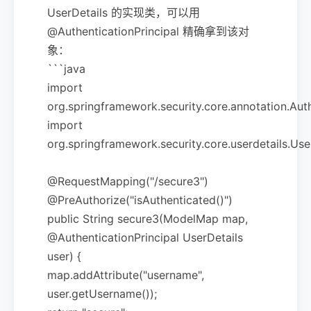
UserDetails 的实现类，可以用
@AuthenticationPrincipal 精确拿到该对
象：
```java
import
org.springframework.security.core.annotation.Auth
import
org.springframework.security.core.userdetails.Use
@RequestMapping("/secure3")
@PreAuthorize("isAuthenticated()")
public String secure3(ModelMap map,
@AuthenticationPrincipal UserDetails
user) {
map.addAttribute("username",
user.getUsername());