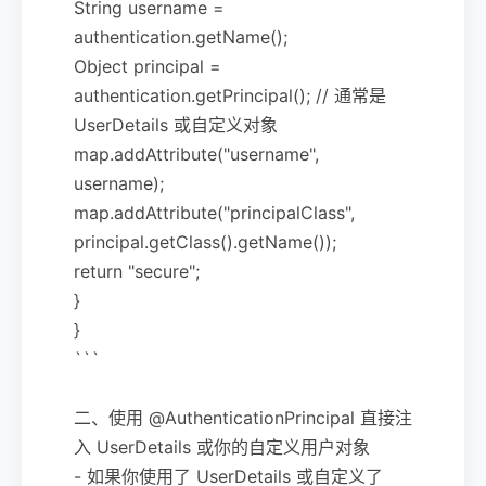
String username =
authentication.getName();
Object principal =
authentication.getPrincipal(); // 通常是
UserDetails 或自定义对象
map.addAttribute("username",
username);
map.addAttribute("principalClass",
principal.getClass().getName());
return "secure";
}
}
```
二、使用 @AuthenticationPrincipal 直接注
入 UserDetails 或你的自定义用户对象
- 如果你使用了 UserDetails 或自定义了