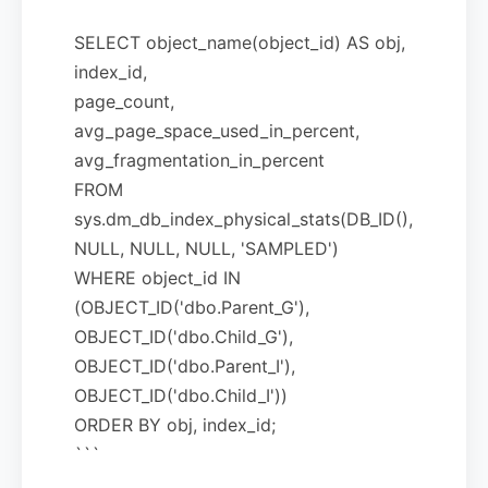
SELECT object_name(object_id) AS obj,
index_id,
page_count,
avg_page_space_used_in_percent,
avg_fragmentation_in_percent
FROM
sys.dm_db_index_physical_stats(DB_ID(),
NULL, NULL, NULL, 'SAMPLED')
WHERE object_id IN
(OBJECT_ID('dbo.Parent_G'),
OBJECT_ID('dbo.Child_G'),
OBJECT_ID('dbo.Parent_I'),
OBJECT_ID('dbo.Child_I'))
ORDER BY obj, index_id;
```