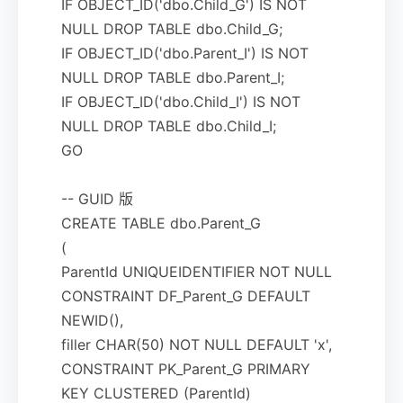
IF OBJECT_ID('dbo.Child_G') IS NOT
NULL DROP TABLE dbo.Child_G;
IF OBJECT_ID('dbo.Parent_I') IS NOT
NULL DROP TABLE dbo.Parent_I;
IF OBJECT_ID('dbo.Child_I') IS NOT
NULL DROP TABLE dbo.Child_I;
GO
-- GUID 版
CREATE TABLE dbo.Parent_G
(
ParentId UNIQUEIDENTIFIER NOT NULL
CONSTRAINT DF_Parent_G DEFAULT
NEWID(),
filler CHAR(50) NOT NULL DEFAULT 'x',
CONSTRAINT PK_Parent_G PRIMARY
KEY CLUSTERED (ParentId)