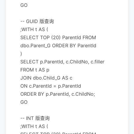
GO
-- GUID 版查询
;WITH t AS (
SELECT TOP (20) ParentId FROM
dbo.Parent_G ORDER BY ParentId
)
SELECT p.ParentId, c.ChildNo, c.filler
FROM t AS p
JOIN dbo.Child_G AS c
ON c.ParentId = p.ParentId
ORDER BY p.ParentId, c.ChildNo;
GO
-- INT 版查询
;WITH t AS (