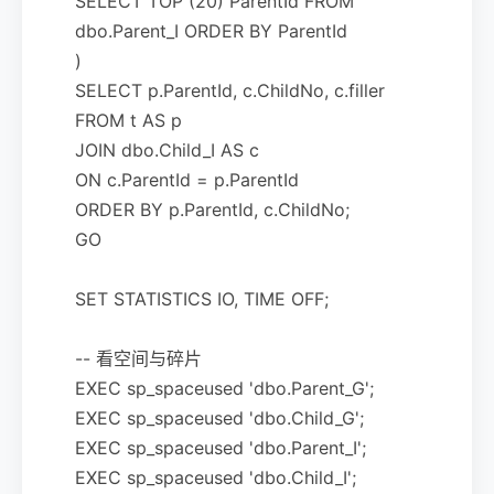
SELECT TOP (20) ParentId FROM
dbo.Parent_I ORDER BY ParentId
)
SELECT p.ParentId, c.ChildNo, c.filler
FROM t AS p
JOIN dbo.Child_I AS c
ON c.ParentId = p.ParentId
ORDER BY p.ParentId, c.ChildNo;
GO
SET STATISTICS IO, TIME OFF;
-- 看空间与碎片
EXEC sp_spaceused 'dbo.Parent_G';
EXEC sp_spaceused 'dbo.Child_G';
EXEC sp_spaceused 'dbo.Parent_I';
EXEC sp_spaceused 'dbo.Child_I';