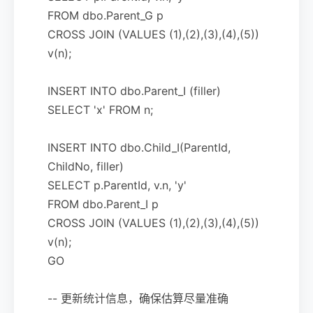
FROM dbo.Parent_G p
CROSS JOIN (VALUES (1),(2),(3),(4),(5))
v(n);
INSERT INTO dbo.Parent_I (filler)
SELECT 'x' FROM n;
INSERT INTO dbo.Child_I(ParentId,
ChildNo, filler)
SELECT p.ParentId, v.n, 'y'
FROM dbo.Parent_I p
CROSS JOIN (VALUES (1),(2),(3),(4),(5))
v(n);
GO
-- 更新统计信息，确保估算尽量准确