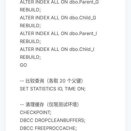
ALTER INDEX ALL ON dbo.Parent_G
REBUILD;
ALTER INDEX ALL ON dbo.Child_G
REBUILD;
ALTER INDEX ALL ON dbo.Parent_I
REBUILD;
ALTER INDEX ALL ON dbo.Child_I
REBUILD;
GO
-- 比较查询（各取 20 个父键）
SET STATISTICS IO, TIME ON;
-- 清理缓存（仅限测试环境）
CHECKPOINT;
DBCC DROPCLEANBUFFERS;
DBCC FREEPROCCACHE;