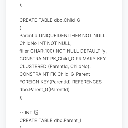
);
CREATE TABLE dbo.Child_G
(
ParentId UNIQUEIDENTIFIER NOT NULL,
ChildNo INT NOT NULL,
filler CHAR(100) NOT NULL DEFAULT 'y',
CONSTRAINT PK_Child_G PRIMARY KEY
CLUSTERED (ParentId, ChildNo),
CONSTRAINT FK_Child_G_Parent
FOREIGN KEY(ParentId) REFERENCES
dbo.Parent_G(ParentId)
);
-- INT 版
CREATE TABLE dbo.Parent_I
(