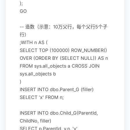
);
GO
-- 造数（示意：10万父行，每个父行5个子
行）
;WITH n AS (
SELECT TOP (100000) ROW_NUMBER()
OVER (ORDER BY (SELECT NULL)) AS n
FROM sys.all_objects a CROSS JOIN
sys.all_objects b
)
INSERT INTO dbo.Parent_G (filler)
SELECT 'x' FROM n;
INSERT INTO dbo.Child_G(ParentId,
ChildNo, filler)
SELECT p.ParentId, v.n, 'y'