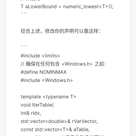
T aLowerBound = numeric_lowest<T>();
```
综合上述，修改你的声明可以像这样：
```
#include <limits>
// 确保在任何包含 <Windows.h> 之前：
#define NOMINMAX
#include <Windows.h>
template <typename T>
void IterTable(
int& rIdx,
std::vector<double>& rVarVector,
const std::vector<T>& aTable,