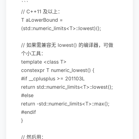
```
// C++11 及以上：
T aLowerBound =
(std::numeric_limits<T>::lowest)();
// 如果需兼容无 lowest() 的编译器，可做
个小工具：
template <class T>
constexpr T numeric_lowest() {
#if __cplusplus >= 201103L
return std::numeric_limits<T>::lowest();
#else
return -std::numeric_limits<T>::max();
#endif
}
// 然后用：