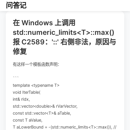
问答记
在 Windows 上调用
std::numeric_limits<T>::max()
报 C2589：'::' 右侧非法，原因与
修复
有这样一个模板函数声明：
```
template <typename T>
void IterTable(
int& rIdx,
std::vector<double>& rVarVector,
const std::vector<T>& aTable,
const T aValue,
T aLowerBound = -(std::numeric_limits<T>::max()), //