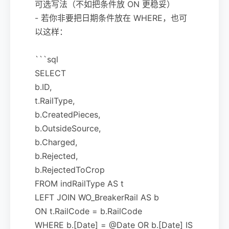
可选写法（不如把条件放 ON 更稳妥）
- 若你非要把日期条件放在 WHERE，也可
以这样：
```sql
SELECT
b.ID,
t.RailType,
b.CreatedPieces,
b.OutsideSource,
b.Charged,
b.Rejected,
b.RejectedToCrop
FROM indRailType AS t
LEFT JOIN WO_BreakerRail AS b
ON t.RailCode = b.RailCode
WHERE b.[Date] = @Date OR b.[Date] IS