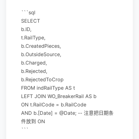
```sql
SELECT
b.ID,
t.RailType,
b.CreatedPieces,
b.OutsideSource,
b.Charged,
b.Rejected,
b.RejectedToCrop
FROM indRailType AS t
LEFT JOIN WO_BreakerRail AS b
ON t.RailCode = b.RailCode
AND b.[Date] = @Date; -- 注意把日期条
件放到 ON
```