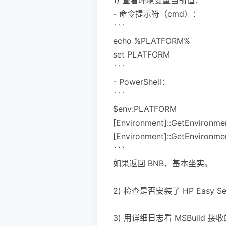
- 命令提示符（cmd）：
```
echo %PLATFORM%
set PLATFORM
```
- PowerShell：
```
$env:PLATFORM
[Environment]::GetEnvironme
[Environment]::GetEnvironme
```
如果返回 BNB，基本坐实。
2) 检查是否安装了 HP Eas
3) 用详细日志看 MSBuild 