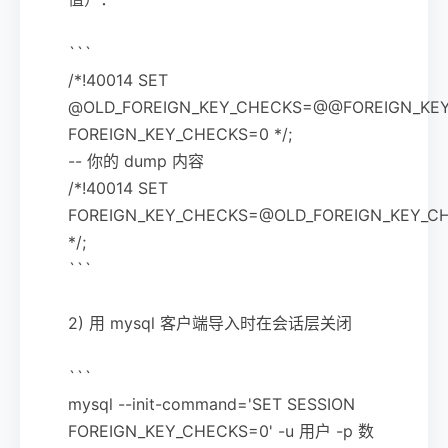
```
/*!40014 SET
@OLD_FOREIGN_KEY_CHECKS=@@FOREIGN_KEY
FOREIGN_KEY_CHECKS=0 */;
-- 你的 dump 内容
/*!40014 SET
FOREIGN_KEY_CHECKS=@OLD_FOREIGN_KEY_C
*/;
```
2) 用 mysql 客户端导入时在会话层关闭
```
mysql --init-command='SET SESSION
FOREIGN_KEY_CHECKS=0' -u 用户 -p 数