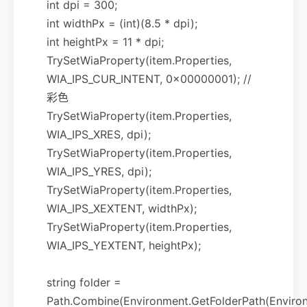
int dpi = 300;
int widthPx = (int)(8.5 * dpi);
int heightPx = 11 * dpi;
TrySetWiaProperty(item.Properties,
WIA_IPS_CUR_INTENT, 0x00000001); //
彩色
TrySetWiaProperty(item.Properties,
WIA_IPS_XRES, dpi);
TrySetWiaProperty(item.Properties,
WIA_IPS_YRES, dpi);
TrySetWiaProperty(item.Properties,
WIA_IPS_XEXTENT, widthPx);
TrySetWiaProperty(item.Properties,
WIA_IPS_YEXTENT, heightPx);
string folder =
Path.Combine(Environment.GetFolderPath(Environ