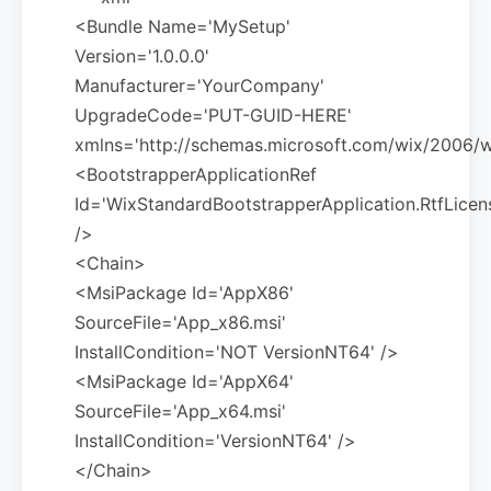
<Bundle Name='MySetup'
Version='1.0.0.0'
Manufacturer='YourCompany'
UpgradeCode='PUT-GUID-HERE'
xmlns='http://schemas.microsoft.com/wix/2006/w
<BootstrapperApplicationRef
Id='WixStandardBootstrapperApplication.RtfLicen
/>
<Chain>
<MsiPackage Id='AppX86'
SourceFile='App_x86.msi'
InstallCondition='NOT VersionNT64' />
<MsiPackage Id='AppX64'
SourceFile='App_x64.msi'
InstallCondition='VersionNT64' />
</Chain>