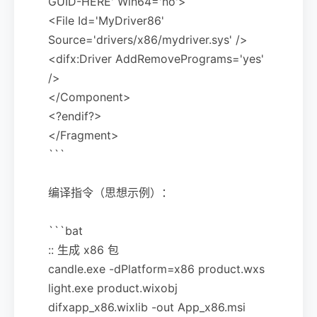
GUID-HERE' Win64='no'>
<File Id='MyDriver86'
Source='drivers/x86/mydriver.sys' />
<difx:Driver AddRemovePrograms='yes'
/>
</Component>
<?endif?>
</Fragment>
```
编译指令（思想示例）：
```bat
:: 生成 x86 包
candle.exe -dPlatform=x86 product.wxs
light.exe product.wixobj
difxapp_x86.wixlib -out App_x86.msi