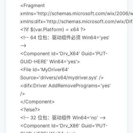
<Fragment
xmlns='http://schemas.microsoft.com/wix/2006/w
xmlns:difx='http://schemas.microsoft.com/wix/Di
<?if $(var.Platform) = x64 ?>
<!-- 64 位包：驱动组件必须 Win64='yes'
-->
<Component Id='Drv_X64' Guid='PUT-
GUID-HERE' Win64='yes'>
<File Id='MyDriver64'
Source='drivers/x64/mydriver.sys' />
<difx:Driver AddRemovePrograms='yes'
/>
</Component>
<?else?>
<!-- 32 位包：驱动组件 Win64='no' -->
<Component Id='Drv_X86' Guid='PUT-