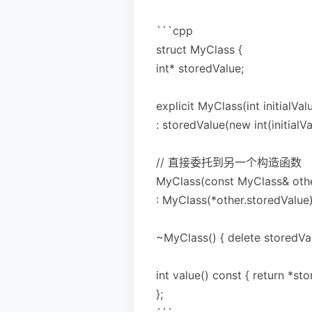
```cpp
struct MyClass {
int* storedValue;
explicit MyClass(int initialVal
: storedValue(new int(initialVa
// 直接委托到另一个构造函数
MyClass(const MyClass& oth
: MyClass(*other.storedValue)
~MyClass() { delete storedVal
int value() const { return *sto
};