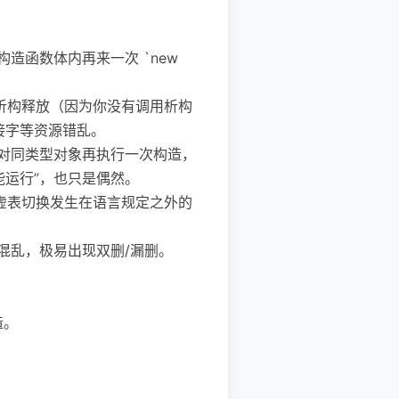
造函数体内再来一次 `new
被析构释放（因为你没有调用析构
接字等资源错乱。
上对同类型对象再执行一次构造，
运行”，也只是偶然。
让虚表切换发生在语言规定之外的
混乱，极易出现双删/漏删。
造。