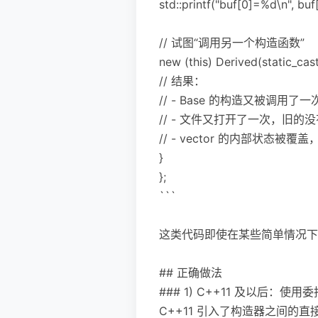
std::printf("buf[0]=%d\n
// 试图“调用另一个构造函数”
new (this) Derived(static_cas
// 结果：
// - Base 的构造又被调用了一
// - 文件又打开了一次，旧的没有 
// - vector 的内部状态
}
};
```
这类代码即使在某些简单情况下
## 正确做法
### 1) C++11 及以后：使用委托
C++11 引入了构造器之间的