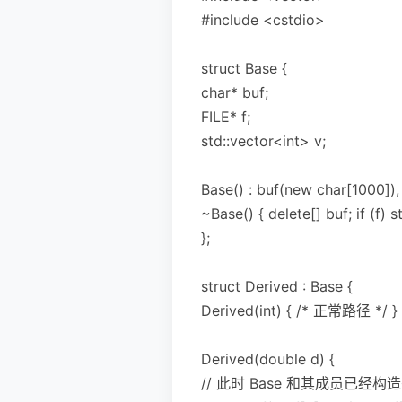
#include <cstdio>
struct Base {
char* buf;
FILE* f;
std::vector<int> v;
Base() : buf(new char[1000]), 
~Base() { delete[] buf; if (f) st
};
struct Derived : Base {
Derived(int) { /* 正常路径 */ }
Derived(double d) {
// 此时 Base 和其成员已经构