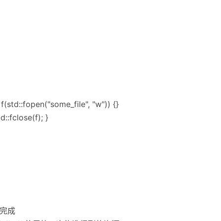
f(std::fopen("some_file", "w")) {}
d::fclose(f); }
造完成