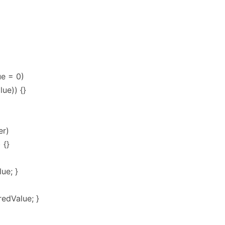
ue = 0)
lue)) {}
er)
 {}
ue; }
redValue; }