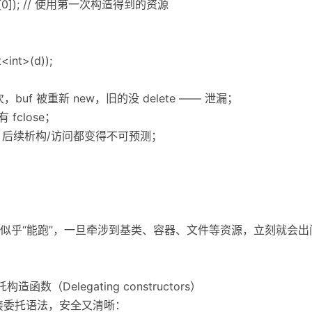
", buf[0]); // 使用第一次构造得到的资源
t<int>(d));
次，buf 被重新 new，旧的没 delete —— 泄漏；
fclose；
被覆盖，后续析构/访问都变得不可预测；
似乎“能跑”，一旦牵涉到基类、容器、文件等资源，立刻就会出
构造函数（Delegating constructors）
直接委托语法，安全又清晰：