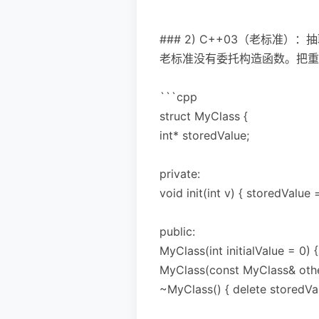
```
### 2) C++03（老标准）
老标准没有委托构造函数。把重
```cpp
struct MyClass {
int* storedValue;
private:
void init(int v) { storedValue 
public:
MyClass(int initialValue = 0) { i
MyClass(const MyClass& other)
~MyClass() { delete storedVal