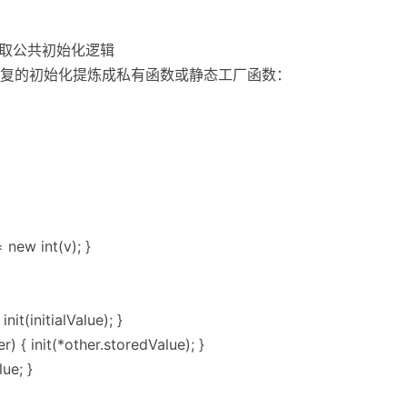
：抽取公共初始化逻辑
复的初始化提炼成私有函数或静态工厂函数：
= new int(v); }
nit(initialValue); }
 { init(*other.storedValue); }
ue; }