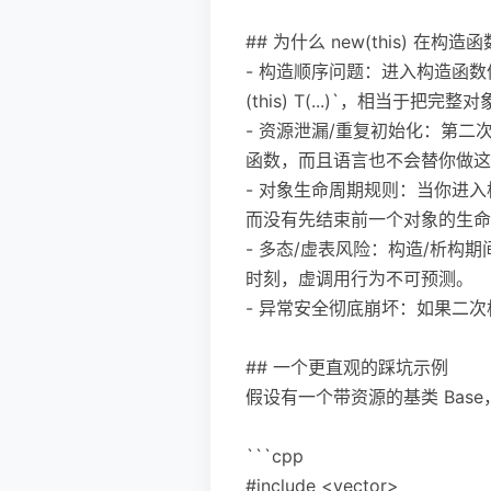
## 为什么 new(this) 在构
- 构造顺序问题：进入构造函
(this) T(...)`，相当
- 资源泄漏/重复初始化：第
函数，而且语言也不会替你做这
- 对象生命周期规则：当你进
而没有先结束前一个对象的生命
- 多态/虚表风险：构造/析
时刻，虚调用行为不可预测。
- 异常安全彻底崩坏：如果二
## 一个更直观的踩坑示例
假设有一个带资源的基类 Base，再
```cpp
#include <vector>