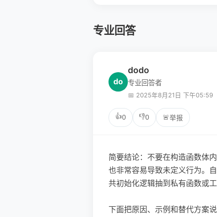
专业回答
dodo
do
专业回答者
📅 2025年8月21日 下午05:59
👍
👎
0
0
🚨
举报
简要结论：不要在构造函数体内用 p
也非常容易导致未定义行为。自 
共初始化逻辑抽到私有函数或工
下面把原因、示例和替代方案说