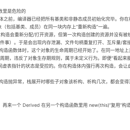
造函数里是危险的
数体之前，编译器已经把所有基类和非静态成员初始化完毕。你在构
于把完整对象（包括基类、成员）在同一块内存上“重新构造”一遍。
二次构造会重新分配/打开资源，但第一次构造创建的资源并没有
件事）。于是会出现内存泄漏、文件句柄重复打开、互斥量/套
入构造函数体时，这个对象的生命周期已经开始了。在同一地址
周期，违反了对象生存期规则，属于未定义行为。即便“看起来能
构期间虚表指针的状态是受控的。你在构造体内强行再次构造，会
次构造抛异常，栈展开时哪些子对象该析构、析构几次，都会变得
来一个 Derived 在另一个构造函数里用 new(this)“复用”构