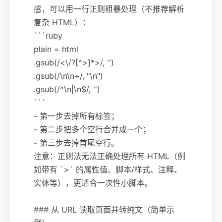
感，可以用一行正则粗暴处理（不推荐解析
复杂 HTML）：
```ruby
plain = html
.gsub(/<\/?[^>]*>/, '')
.gsub(/\n\n+/, "\n")
.gsub(/^\n|\n$/, '')
```
- 第一步去掉所有标签；
- 第二步把多个空行合并成一个；
- 第三步去掉首尾空行。
注意：正则法无法正确处理所有 HTML（例
如带有 `>` 的属性值、脚本/样式、注释、
实体等），更适合一次性小脚本。
### 从 URL 读取页面并转纯文（简单示