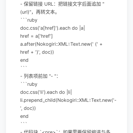
- 保留链接 URL：把链接文字后面追加 "
(url)"，再转文本。
```ruby
doc.css('a[href]').each do |a|
href = a['href']
a.after(Nokogiri::XML::Text.new(' (' +
href + ')', doc))
end
```
- 列表项前加 "- "：
```ruby
doc.css('li').each do |li|
li.prepend_child(Nokogiri::XML::Text.new('-
', doc))
end
```
- 代码块 `<pre>`：如果需要保留缩进与多