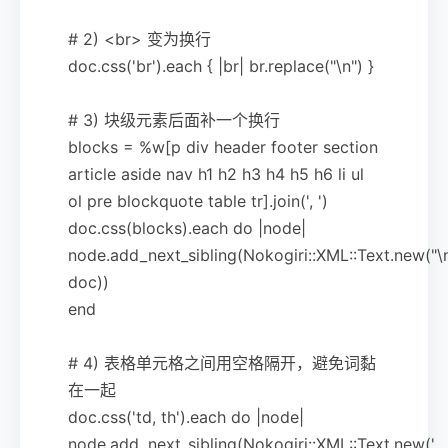
# 2) <br> 变为换行
doc.css('br').each { |br| br.replace("\n") }
# 3) 块级元素后面补一个换行
blocks = %w[p div header footer section
article aside nav h1 h2 h3 h4 h5 h6 li ul
ol pre blockquote table tr].join(', ')
doc.css(blocks).each do |node|
node.add_next_sibling(Nokogiri::XML::Text.new("\n
doc))
end
# 4) 表格单元格之间用空格隔开，避免词黏
在一起
doc.css('td, th').each do |node|
node.add_next_sibling(Nokogiri::XML::Text.new('