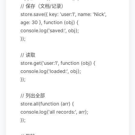
// 保存（文档/记录）
store.save({ key: 'user:1', name: 'Nick',
age: 30 }, function (obj) {
console.log('saved:', obj);
});
// 读取
store.get('user:1', function (obj) {
console.log('loaded:', obj);
});
// 列出全部
store.all(function (arr) {
console.log('all records:', arr);
});