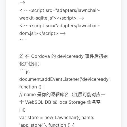
-->
<!-- <script src="adapters/lawnchair-
webkit-sqlite.js"></script> -->
<!-- <script src="adapters/lawnchair-
dom.js"></script> -->
```
2) 在 Cordova 的 deviceready 事件后初始
化并使用：
```js
document.addEventListener('deviceready',
function () {
// name 是你的逻辑库名（底层可能对应一
个 WebSQL DB 或 localStorage 命名空
间）
var store = new Lawnchair({ name:
'app_store' }, function () {