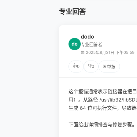
专业回答
dodo
do
专业回答者
📅 2025年8月21日 下午05:59
👍
👎
0
0
🚨
举报
这个报错通常表示链接器在把目标
用）。从路径 /usr/lib32/l
生成 64 位可执行文件，导致链接器读
下面给出详细排查与修复步骤。