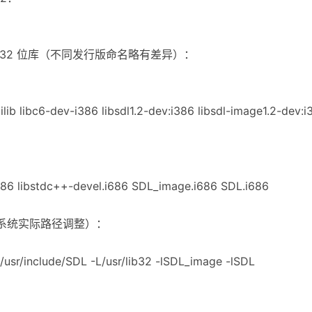
和 32 位库（不同发行版命名略有差异）：
ilib libc6-dev-i386 libsdl1.2-dev:i386 libsdl-image1.2-dev:i
.i686 libstdc++-devel.i686 SDL_image.i686 SDL.i686
按系统实际路径调整）：
usr/include/SDL -L/usr/lib32 -lSDL_image -lSDL