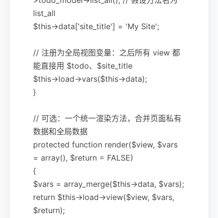
list_all
$this->data['site_title'] = 'My Site';
// 注册为全局视图变量：之后所有 view 都
能直接用 $todo、$site_title
$this->load->vars($this->data);
}
// 可选：一个统一渲染方法，合并页面私有
数据和全局数据
protected function render($view, $vars
= array(), $return = FALSE)
{
$vars = array_merge($this->data, $vars);
return $this->load->view($view, $vars,
$return);