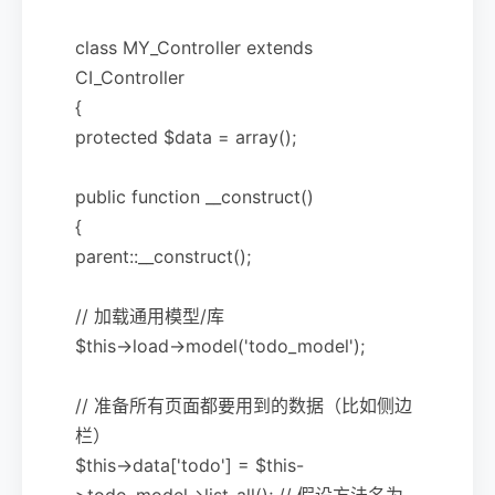
class MY_Controller extends
CI_Controller
{
protected $data = array();
public function __construct()
{
parent::__construct();
// 加载通用模型/库
$this->load->model('todo_model');
// 准备所有页面都要用到的数据（比如侧边
栏）
$this->data['todo'] = $this-
>todo_model->list_all(); // 假设方法名为