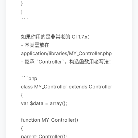
}
}
```
如果你用的是非常老的 CI 1.7.x：
- 基类需放在
application/libraries/MY_Controller.php
- 继承 `Controller`，构造函数用老写法：
```php
class MY_Controller extends Controller
{
var $data = array();
function MY_Controller()
{
parent::Controller();