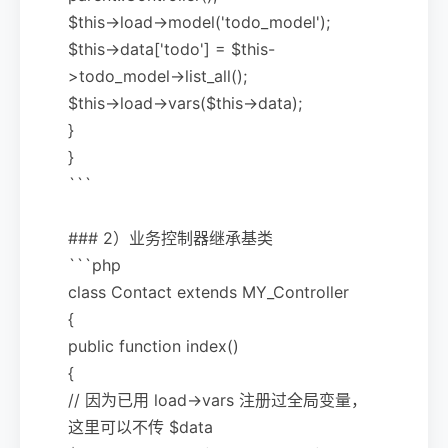
$this->load->model('todo_model');
$this->data['todo'] = $this-
>todo_model->list_all();
$this->load->vars($this->data);
}
}
```
### 2）业务控制器继承基类
```php
class Contact extends MY_Controller
{
public function index()
{
// 因为已用 load->vars 注册过全局变量，
这里可以不传 $data