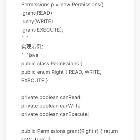
Permissions p = new Permissions()
.grant(READ)
.deny(WRITE)
.grant(EXECUTE);
```
实现示例：
```java
public class Permissions {
public enum Right { READ, WRITE,
EXECUTE }
private boolean canRead;
private boolean canWrite;
private boolean canExecute;
public Permissions grant(Right r) { return
set(r, true); }