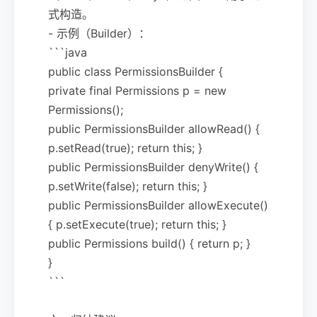
式构造。
- 示例（Builder）：
```java
public class PermissionsBuilder {
private final Permissions p = new
Permissions();
public PermissionsBuilder allowRead() {
p.setRead(true); return this; }
public PermissionsBuilder denyWrite() {
p.setWrite(false); return this; }
public PermissionsBuilder allowExecute()
{ p.setExecute(true); return this; }
public Permissions build() { return p; }
}
```