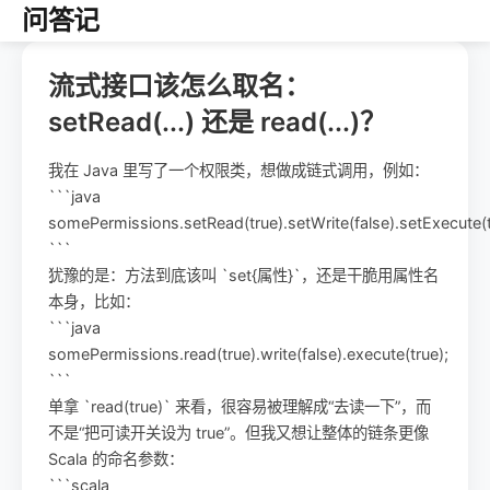
问答记
流式接口该怎么取名：
setRead(...) 还是 read(...)？
我在 Java 里写了一个权限类，想做成链式调用，例如：
```java
somePermissions.setRead(true).setWrite(false).setExecute(t
```
犹豫的是：方法到底该叫 `set{属性}`，还是干脆用属性名
本身，比如：
```java
somePermissions.read(true).write(false).execute(true);
```
单拿 `read(true)` 来看，很容易被理解成“去读一下”，而
不是“把可读开关设为 true”。但我又想让整体的链条更像
Scala 的命名参数：
```scala