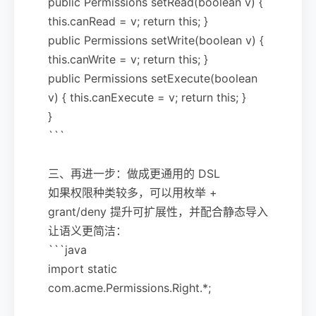
public Permissions setRead(boolean v) {
this.canRead = v; return this; }
public Permissions setWrite(boolean v) {
this.canWrite = v; return this; }
public Permissions setExecute(boolean
v) { this.canExecute = v; return this; }
}
```
三、再进一步：做成更通用的 DSL
如果权限种类较多，可以用枚举 +
grant/deny 提升可扩展性，并配合静态导入
让语义更简洁：
```java
import static
com.acme.Permissions.Right.*;