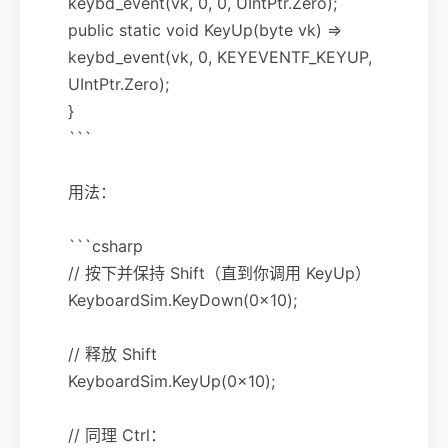
keybd_event(vk, 0, 0, UIntPtr.Zero);
public static void KeyUp(byte vk) =>
keybd_event(vk, 0, KEYEVENTF_KEYUP,
UIntPtr.Zero);
}
```
用法：
```csharp
// 按下并保持 Shift（直到你调用 KeyUp）
KeyboardSim.KeyDown(0x10);
// 释放 Shift
KeyboardSim.KeyUp(0x10);
// 同理 Ctrl：