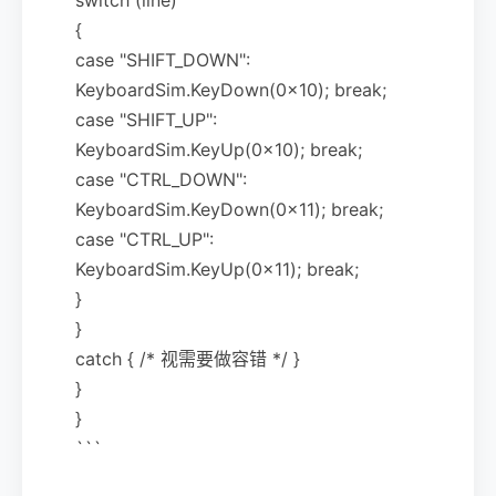
{
case "SHIFT_DOWN":
KeyboardSim.KeyDown(0x10); break;
case "SHIFT_UP":
KeyboardSim.KeyUp(0x10); break;
case "CTRL_DOWN":
KeyboardSim.KeyDown(0x11); break;
case "CTRL_UP":
KeyboardSim.KeyUp(0x11); break;
}
}
catch { /* 视需要做容错 */ }
}
}
```