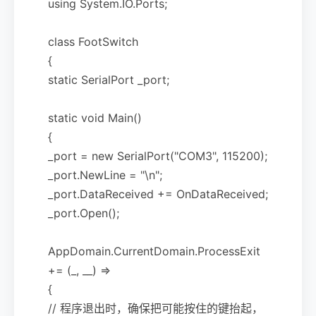
using System.IO.Ports;
class FootSwitch
{
static SerialPort _port;
static void Main()
{
_port = new SerialPort("COM3", 115200);
_port.NewLine = "\n";
_port.DataReceived += OnDataReceived;
_port.Open();
AppDomain.CurrentDomain.ProcessExit
+= (_, __) =>
{
// 程序退出时，确保把可能按住的键抬起，