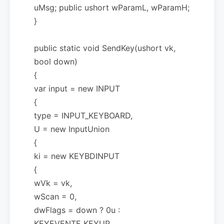
uMsg; public ushort wParamL, wParamH;
}
public static void SendKey(ushort vk,
bool down)
{
var input = new INPUT
{
type = INPUT_KEYBOARD,
U = new InputUnion
{
ki = new KEYBDINPUT
{
wVk = vk,
wScan = 0,
dwFlags = down ? 0u :
KEYEVENTF_KEYUP,