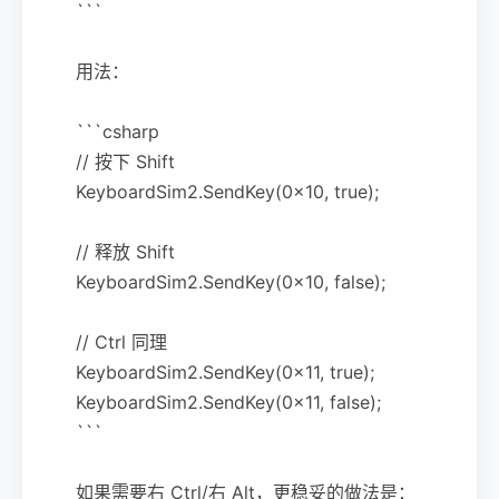
```
用法：
```csharp
// 按下 Shift
KeyboardSim2.SendKey(0x10, true);
// 释放 Shift
KeyboardSim2.SendKey(0x10, false);
// Ctrl 同理
KeyboardSim2.SendKey(0x11, true);
KeyboardSim2.SendKey(0x11, false);
```
如果需要右 Ctrl/右 Alt，更稳妥的做法是：