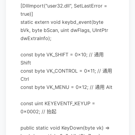
[DllImport("user32.dll", SetLastError =
true)]
static extern void keybd_event(byte
bVk, byte bScan, uint dwFlags, UIntPtr
dwExtraInfo);
const byte VK_SHIFT = 0x10; // 通用
Shift
const byte VK_CONTROL = 0x11; // 通用
Ctrl
const byte VK_MENU = 0x12; // 通用 Alt
const uint KEYEVENTF_KEYUP =
0x0002; // 抬起
public static void KeyDown(byte vk) =>