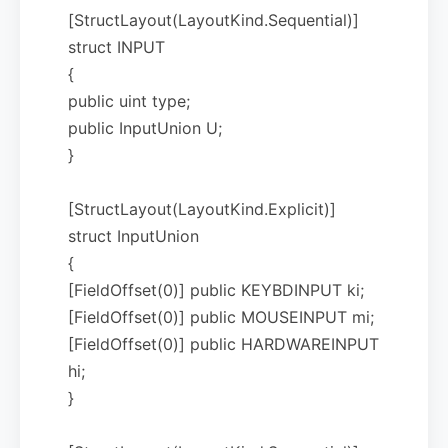
[StructLayout(LayoutKind.Sequential)]
struct INPUT
{
public uint type;
public InputUnion U;
}
[StructLayout(LayoutKind.Explicit)]
struct InputUnion
{
[FieldOffset(0)] public KEYBDINPUT ki;
[FieldOffset(0)] public MOUSEINPUT mi;
[FieldOffset(0)] public HARDWAREINPUT
hi;
}