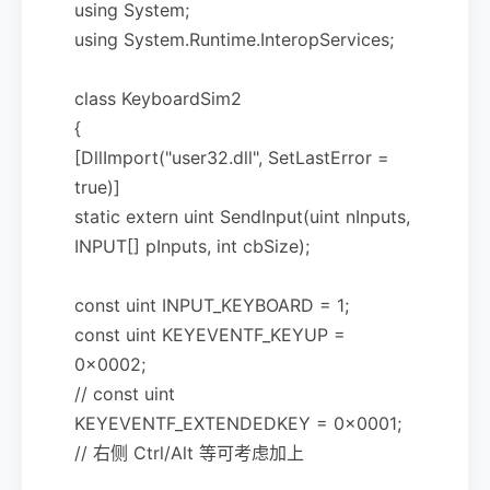
using System;
using System.Runtime.InteropServices;
class KeyboardSim2
{
[DllImport("user32.dll", SetLastError =
true)]
static extern uint SendInput(uint nInputs,
INPUT[] pInputs, int cbSize);
const uint INPUT_KEYBOARD = 1;
const uint KEYEVENTF_KEYUP =
0x0002;
// const uint
KEYEVENTF_EXTENDEDKEY = 0x0001;
// 右侧 Ctrl/Alt 等可考虑加上