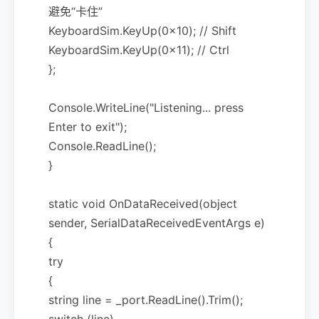
避免“卡住”
KeyboardSim.KeyUp(0x10); // Shift
KeyboardSim.KeyUp(0x11); // Ctrl
};
Console.WriteLine("Listening... press
Enter to exit");
Console.ReadLine();
}
static void OnDataReceived(object
sender, SerialDataReceivedEventArgs e)
{
try
{
string line = _port.ReadLine().Trim();
switch (line)