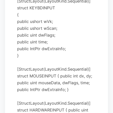
[StructLayout(LayoutKind.Sequential)]
struct KEYBDINPUT
{
public ushort wVk;
public ushort wScan;
public uint dwFlags;
public uint time;
public IntPtr dwExtraInfo;
}
[StructLayout(LayoutKind.Sequential)]
struct MOUSEINPUT { public int dx, dy;
public uint mouseData, dwFlags, time;
public IntPtr dwExtraInfo; }
[StructLayout(LayoutKind.Sequential)]
struct HARDWAREINPUT { public uint