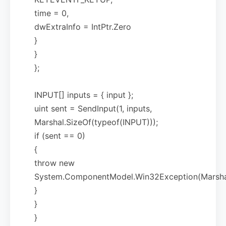
time = 0,
dwExtraInfo = IntPtr.Zero
}
}
};
INPUT[] inputs = { input };
uint sent = SendInput(1, inputs,
Marshal.SizeOf(typeof(INPUT)));
if (sent == 0)
{
throw new
System.ComponentModel.Win32Exception(Marshal
}
}
}