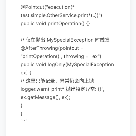
@Pointcut("execution(*
test.simple.OtherService.print*(..))")
public void printOperation() {}
// 仅在抛出 MySpecialException 时触发
@AfterThrowing(pointcut =
"printOperation()", throwing = "ex")
public void logOnly(MySpecialException
ex) {
// 这里只能记录，异常仍会向上抛
logger.warn("print* 抛出特定异常: {}",
ex.getMessage(), ex);
}
}
```