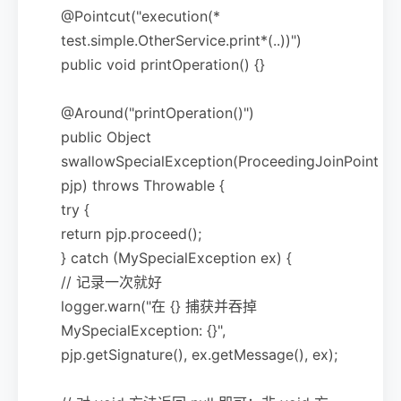
@Pointcut("execution(*
test.simple.OtherService.print*(..))")
public void printOperation() {}
@Around("printOperation()")
public Object
swallowSpecialException(ProceedingJoinPoint
pjp) throws Throwable {
try {
return pjp.proceed();
} catch (MySpecialException ex) {
// 记录一次就好
logger.warn("在 {} 捕获并吞掉
MySpecialException: {}",
pjp.getSignature(), ex.getMessage(), ex);