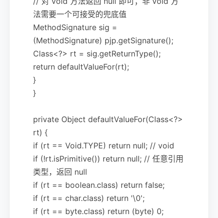
// 对 void 方法返回 null 即可；非 void 方
法需要一个可接受的兜底值
MethodSignature sig =
(MethodSignature) pjp.getSignature();
Class<?> rt = sig.getReturnType();
return defaultValueFor(rt);
}
}
private Object defaultValueFor(Class<?>
rt) {
if (rt == Void.TYPE) return null; // void
if (!rt.isPrimitive()) return null; // 任意引用
类型，返回 null
if (rt == boolean.class) return false;
if (rt == char.class) return '\0';
if (rt == byte.class) return (byte) 0;