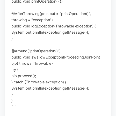
public void printOperation() {}
@AfterThrowing(pointcut = "printOperation()",
throwing = "exception")
public void logException(Throwable exception) {
System.out.println(exception.getMessage());
}
@Around("printOperation()")
public void swallowException(ProceedingJoinPoint
pjp) throws Throwable {
try {
pjp.proceed();
} catch (Throwable exception) {
System.out.println(exception.getMessage());
}
}
```