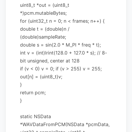
uint8_t *out = (uint8_t
*)pcm.mutableBytes;
for (uint32_t n = 0; n < frames; n++) {
double t = (double)n /
(double)sampleRate;
double s = sin(2.0 * M_PI * freq * t);
int v = (int)lrint(128.0 + 127.0 * s); // 8-
bit unsigned, center at 128
if (v < 0) v = 0; if (v > 255) v = 255;
out[n] = (uint8_t)v;
}
return pcm;
}
static NSData
*WAVDataFromPCM(NSData *pcmData,