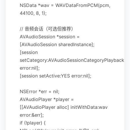
NSData *wav = WAVDataFromPCM(pcm,
44100, 8, 1);
// 音频会话（可选但推荐）
AVAudioSession *session =
[AVAudioSession sharedInstance];
[session
setCategory:AVAudioSessionCategoryPlayback
error:nil];
[session setActive:YES error:nil];
NSError *err = nil;
AVAudioPlayer *player =
[[AVAudioPlayer alloc] initWithData:wav
error:&err];
if (!player) {