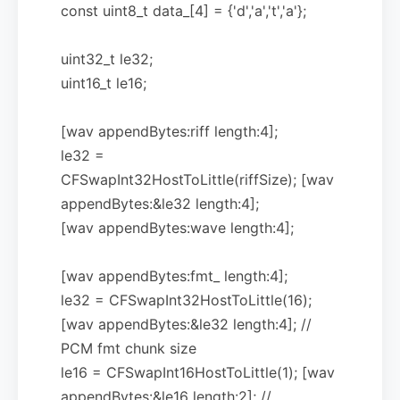
const uint8_t data_[4] = {'d','a','t','a'};
uint32_t le32;
uint16_t le16;
[wav appendBytes:riff length:4];
le32 =
CFSwapInt32HostToLittle(riffSize); [wav
appendBytes:&le32 length:4];
[wav appendBytes:wave length:4];
[wav appendBytes:fmt_ length:4];
le32 = CFSwapInt32HostToLittle(16);
[wav appendBytes:&le32 length:4]; //
PCM fmt chunk size
le16 = CFSwapInt16HostToLittle(1); [wav
appendBytes:&le16 length:2]; //