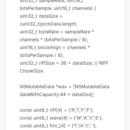
uint32_t sampleRate, uint16_t
bitsPerSample, uint16_t channels) {
uint32_t dataSize =
(uint32_t)pcmData.length;
uint32_t byteRate = sampleRate *
channels * (bitsPerSample / 8);
uint16_t blockAlign = channels *
(bitsPerSample / 8);
uint32_t riffSize = 36 + dataSize; // RIFF
ChunkSize
NSMutableData *wav = [NSMutableData
dataWithCapacity:44 + dataSize];
const uint8_t riff[4] = {'R','I','F','F'};
const uint8_t wave[4] = {'W','A','V','E'};
const uint8_t fmt_[4] = {'f','m','t',' '};