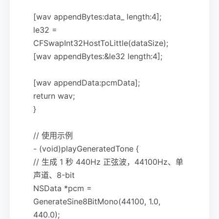
[wav appendBytes:data_ length:4];
le32 =
CFSwapInt32HostToLittle(dataSize);
[wav appendBytes:&le32 length:4];
[wav appendData:pcmData];
return wav;
}
// 使用示例
- (void)playGeneratedTone {
// 生成 1 秒 440Hz 正弦波，44100Hz、单
声道、8-bit
NSData *pcm =
GenerateSine8BitMono(44100, 1.0,
440.0);