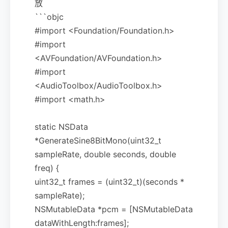
放
```objc
#import <Foundation/Foundation.h>
#import
<AVFoundation/AVFoundation.h>
#import
<AudioToolbox/AudioToolbox.h>
#import <math.h>
static NSData
*GenerateSine8BitMono(uint32_t
sampleRate, double seconds, double
freq) {
uint32_t frames = (uint32_t)(seconds *
sampleRate);
NSMutableData *pcm = [NSMutableData
dataWithLength:frames];