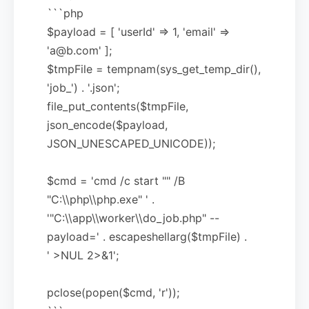
```php
$payload = [ 'userId' => 1, 'email' =>
'a@b.com' ];
$tmpFile = tempnam(sys_get_temp_dir(),
'job_') . '.json';
file_put_contents($tmpFile,
json_encode($payload,
JSON_UNESCAPED_UNICODE));
$cmd = 'cmd /c start "" /B
"C:\\php\\php.exe" ' .
'"C:\\app\\worker\\do_job.php" --
payload=' . escapeshellarg($tmpFile) .
' >NUL 2>&1';
pclose(popen($cmd, 'r'));