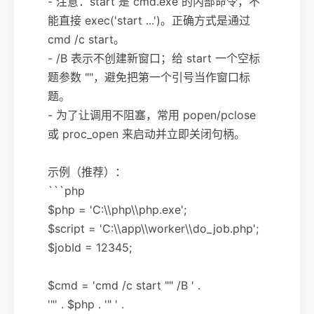
- 注意：start 是 cmd.exe 的内部命令，不
能直接 exec('start ...')。正确方式是通过
cmd /c start。
- /B 表示不创建新窗口；给 start 一个空标
题参数 ""，避免把第一个引号当作窗口标
题。
- 为了让调用不阻塞，常用 popen/pclose
或 proc_open 来启动并立即关闭句柄。
示例（推荐）：
```php
$php = 'C:\\php\\php.exe';
$script = 'C:\\app\\worker\\do_job.php';
$jobId = 12345;
$cmd = 'cmd /c start "" /B ' .
'"' . $php . '" ' .