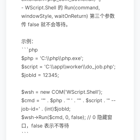
- WScript.Shell 的 Run(command,
windowStyle, waitOnReturn) 第三个参数
传 false 就不会等待。
示例：
```php
$php = 'C:\\php\\php.exe';
$script = 'C:\\app\\worker\\do_job.php';
$jobId = 12345;
$wsh = new COM('WScript.Shell');
$cmd = '"' . $php . '" ' . '"' . $script . '" --
job-id=' . (int)$jobId;
$wsh->Run($cmd, 0, false); // 0 隐藏窗
口，false 表示不等待
```