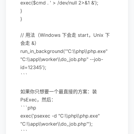
exec($cmd . ' > /dev/null 2>&1 &');
}
}
// 用法（Windows 下会走 start，Unix 下
会走 &）
run_in_background('"C:\\php\\php.exe"
"C:\\app\\worker\\do_job.php" --job-
id=12345');
```
如果你只想要一个最直接的方案：装
PsExec，然后：
```php
exec('psexec -d "C:\\php\\php.exe"
"C:\\app\\worker\\do_job.php"');
```