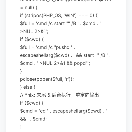
= null) {
if (stripos(PHP_OS, 'WIN') === 0) {
$full = 'cmd /c start "" /B ' . $cmd . '
>NUL 2>&1';
if ($cwd) {
$full = 'cmd /c "pushd ' .
escapeshellarg($cwd) . ' && start "" /B ' .
$cmd . ' >NUL 2>&1 && popd"';
}
pclose(popen($full, 'r'));
} else {
// *nix: 末尾 & 后台执行，重定向输出
if ($cwd) {
$cmd = 'cd ' . escapeshellarg($cwd) . '
&& ' . $cmd;
}