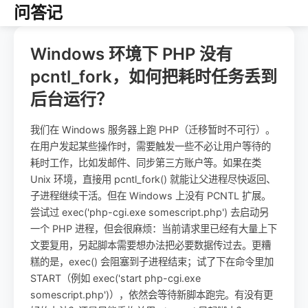
问答记
Windows 环境下 PHP 没有
pcntl_fork，如何把耗时任务丢到
后台运行？
我们在 Windows 服务器上跑 PHP（迁移暂时不可行）。
在用户发起某些操作时，需要触发一些不必让用户等待的
耗时工作，比如发邮件、同步第三方账户等。如果在类
Unix 环境，直接用 pcntl_fork() 就能让父进程尽快返回、
子进程继续干活。但在 Windows 上没有 PCNTL 扩展。
尝试过 exec('php-cgi.exe somescript.php') 去启动另
一个 PHP 进程，但会很麻烦：当前请求里已经有大量上下
文要复用，另起脚本需要想办法把必要数据传过去。更糟
糕的是，exec() 会阻塞到子进程结束；试了下在命令里加
START（例如 exec('start php-cgi.exe
somescript.php')），依然会等待新脚本跑完。有没有更