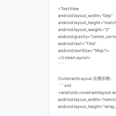
<TextView
android:layout_width="0dp"
android:layout_height="matc
android:layout_weight="2"
android:gravity="center_verti
android:text="Title"
android:textSize="18sp"/>
</LinearLayout>
```
ConstraintLayout 比例示例：
```xml
<androidx.constraintlayout.w
android:layout_width="match
android:layout_height="wrap