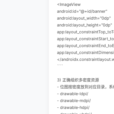
<ImageView
android:id="@+id/banner"
android:layout_width="0dp"
android:layout_height="0dp"
app:layout_constraintTop_to
app:layout_constraintStart_t
app:layout_constraintEnd_to
app:layout_constraintDimensi
</androidx.constraintlayout.
```
3) 正确组织多密度资源
- 位图按密度放到对应目录，
- drawable-ldpi/
- drawable-mdpi/
- drawable-hdpi/