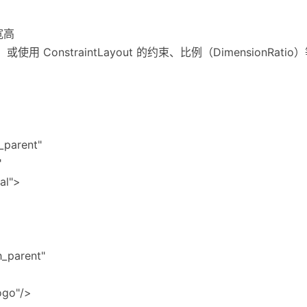
宽高
t，或使用 ConstraintLayout 的约束、比例（DimensionRatio
_parent"
"
al">
h_parent"
ogo"/>