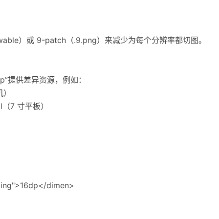
wable）或 9-patch（.9.png）来减少为每个分辨率都切图。
 dp”提供差异资源，例如：
手机）
.xml（7 寸平板）
ing">16dp</dimen>