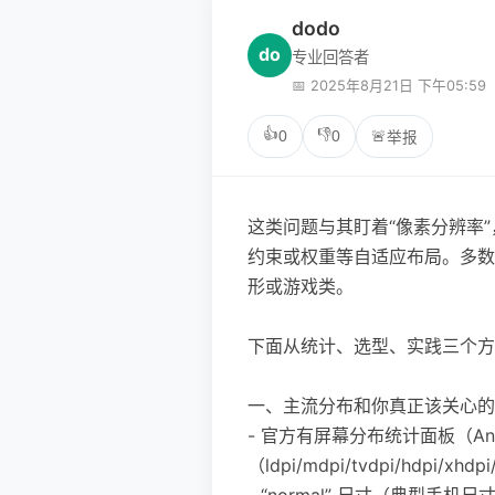
dodo
do
专业回答者
📅 2025年8月21日 下午05:59
👍
👎
0
0
🚨
举报
这类问题与其盯着“像素分辨率”，不
约束或权重等自适应布局。多数
形或游戏类。
下面从统计、选型、实践三个方
一、主流分布和你真正该关心的
- 官方有屏幕分布统计面板（Androi
（ldpi/mdpi/tvdpi/hdpi
- “normal” 尺寸（典型手机