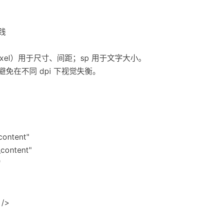
践
dent pixel）用于尺寸、间距；sp 用于文字大小。
免在不同 dpi 下视觉失衡。
content"
_content"
"
 />