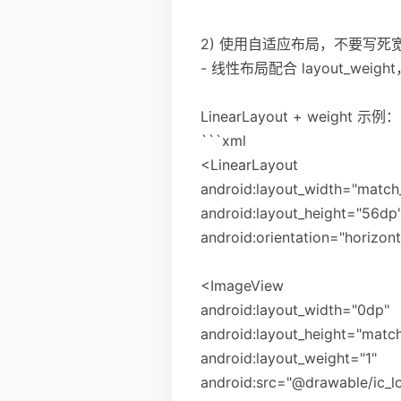
2) 使用自适应布局，不要写死
- 线性布局配合 layout_weigh
LinearLayout + weight 示例：
```xml
<LinearLayout
android:layout_width="match
android:layout_height="56dp
android:orientation="horizont
<ImageView
android:layout_width="0dp"
android:layout_height="matc
android:layout_weight="1"
android:src="@drawable/ic_l