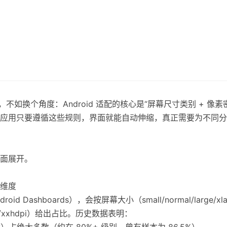
如换个角度：Android 适配的核心是“屏幕尺寸类别 + 像素密度
应用只要遵循这些规则，界面就能自动伸缩，真正需要为不同分
面展开。
维度
d Dashboards），会按屏幕大小（small/normal/large/x
/xhdpi/xxhdpi）给出占比。历史数据表明：
尺寸）占绝大多数（约在 80%+ 级别，曾有样本为 86.5%）。