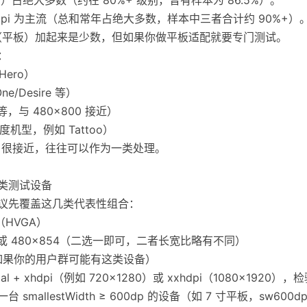
、xxhdpi 为主流（总和常年占绝大多数，样本中三者合计约 90%+）
/xlarge（平板）加起来是少数，但如果你做平板适配就要专门测试。
：
Hero）
ne/Desire 等）
d 等，与 480×800 接近）
密度机型，例如 Tattoo）
×854 很接近，往往可以作为一类处理。
几类测试设备
建议先覆盖这几类代表性组合：
80（HVGA）
0×800 或 480×854（二选一即可，二者长宽比略有不同）
×320（如果你的用户群可能有这类设备）
l + xhdpi（例如 720×1280）或 xxhdpi（1080×192
mallestWidth ≥ 600dp 的设备（如 7 寸平板，sw600