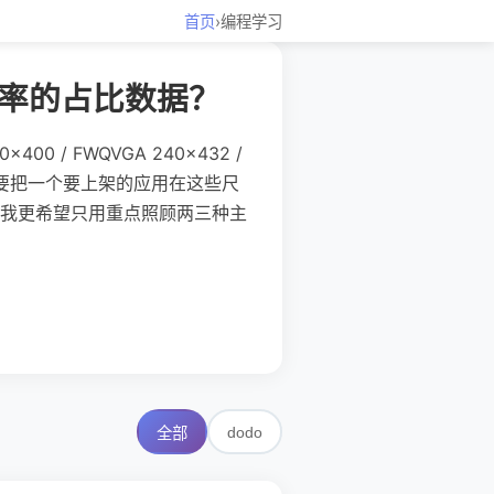
首页
›
编程学习
辨率的占比数据？
 / FWQVGA 240×432 /
率大屏。要把一个要上架的应用在这些尺
我更希望只用重点照顾两三种主
dodo
全部