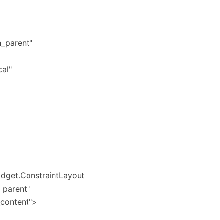
h_parent"
cal"
idget.ConstraintLayout
_parent"
_content">