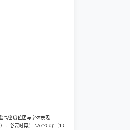
。
0），检验高密度位图与字体表现
dp），必要时再加 sw720dp（10