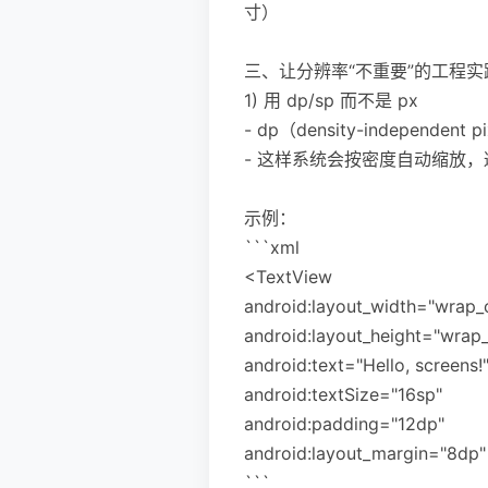
寸）
三、让分辨率“不重要”的工程实
1) 用 dp/sp 而不是 px
- dp（density-indepen
- 这样系统会按密度自动缩放，避
示例：
```xml
<TextView
android:layout_width="wrap_
android:layout_height="wrap
android:text="Hello, screens!
android:textSize="16sp"
android:padding="12dp"
android:layout_margin="8dp"
```