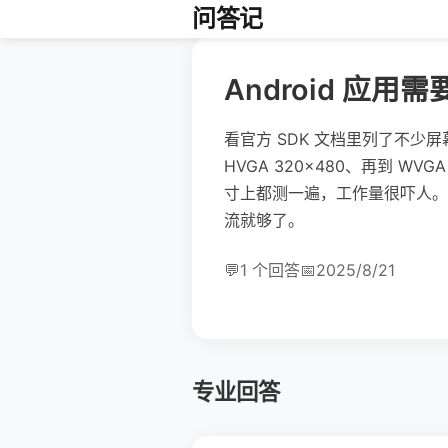
问答记
Android 
看官方 SDK 文档里列了不少屏幕规格
HVGA 320×480、再到 W
寸上都测一遍，工作量很吓人。
流就够了。
💬
1 个回答
📅
2025/8/21
专业回答