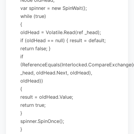
var spinner = new SpinWait();
while (true)
{
oldHead = Volatile.Read(ref _head);
if (oldHead == null) { result = default;
return false; }
if
(ReferenceEquals(Interlocked.CompareExchange(
_head, oldHead.Next, oldHead),
oldHead))
{
result = oldHead.Value;
return true;
}
spinner.SpinOnce();
}