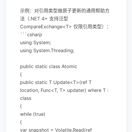
示例：对引用类型做原子更新的通用帮助方
法（.NET 4+ 支持泛型
CompareExchange<T> 仅限引用类型）：
```csharp
using System;
using System.Threading;
public static class Atomic
{
public static T Update<T>(ref T
location, Func<T, T> updater) where T :
class
{
while (true)
{
var snapshot = Volatile.Read(ref