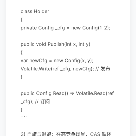
class Holder
{
private Config _cfg = new Config(1, 2);
public void Publish(int x, int y)
{
var newCfg = new Config(x, y);
Volatile.Write(ref _cfg, newCfg); // 发布
}
public Config Read() => Volatile.Read(ref
_cfg); // 订阅
}
```
3) 自旋与退避：在高竞争场景，CAS 循环