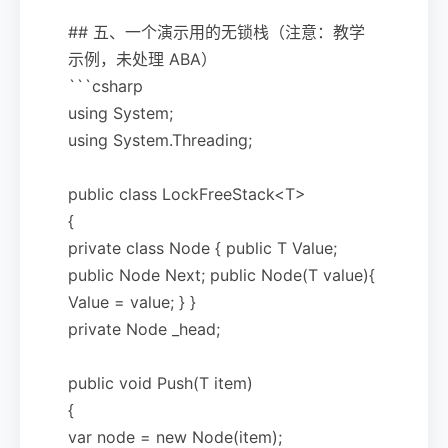
## 五、一个演示用的无锁栈（注意：教学
示例，未处理 ABA）
```csharp
using System;
using System.Threading;
public class LockFreeStack<T>
{
private class Node { public T Value;
public Node Next; public Node(T value){
Value = value; } }
private Node _head;
public void Push(T item)
{
var node = new Node(item);