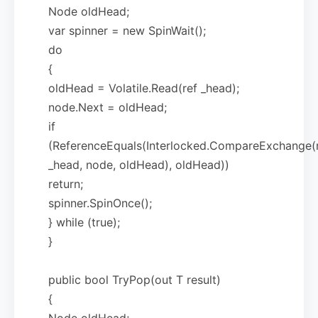
Node oldHead;
var spinner = new SpinWait();
do
{
oldHead = Volatile.Read(ref _head);
node.Next = oldHead;
if
(ReferenceEquals(Interlocked.CompareExchange(
_head, node, oldHead), oldHead))
return;
spinner.SpinOnce();
} while (true);
}
public bool TryPop(out T result)
{
Node oldHead;