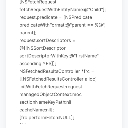
[NSFetchRequest
fetchRequestWithEntityName:@"Child"];
request.predicate = [NSPredicate
predicateWithFormat:@"parent == %@",
parent];
request.sortDescriptors =
@[[NSSortDescriptor
sortDescriptorWithKey:@"firstName"
ascending:YES]];
NSFetchedResultsController *frc =
[[NSFetchedResultsController alloc]
initWithFetchRequest:request
managedObjectContext:moc
sectionNameKeyPath:nil
cacheName:nil];
[frc performFetch:NULL];
```