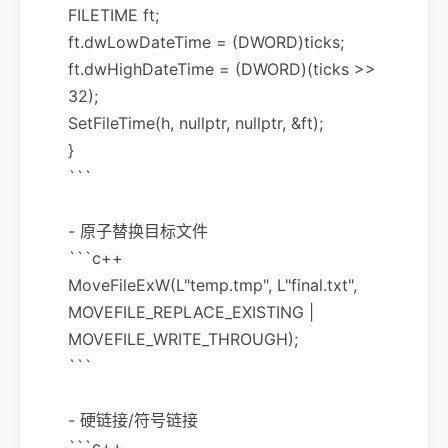
FILETIME ft;
ft.dwLowDateTime = (DWORD)ticks;
ft.dwHighDateTime = (DWORD)(ticks >>
32);
SetFileTime(h, nullptr, nullptr, &ft);
}
```
- 原子替换目标文件
```c++
MoveFileExW(L"temp.tmp", L"final.txt",
MOVEFILE_REPLACE_EXISTING |
MOVEFILE_WRITE_THROUGH);
```
- 硬链接/符号链接
```c++