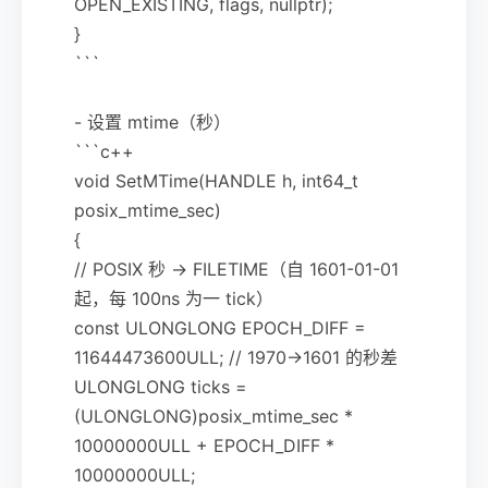
OPEN_EXISTING, flags, nullptr);
}
```
- 设置 mtime（秒）
```c++
void SetMTime(HANDLE h, int64_t
posix_mtime_sec)
{
// POSIX 秒 -> FILETIME（自 1601-01-01
起，每 100ns 为一 tick）
const ULONGLONG EPOCH_DIFF =
11644473600ULL; // 1970->1601 的秒差
ULONGLONG ticks =
(ULONGLONG)posix_mtime_sec *
10000000ULL + EPOCH_DIFF *
10000000ULL;