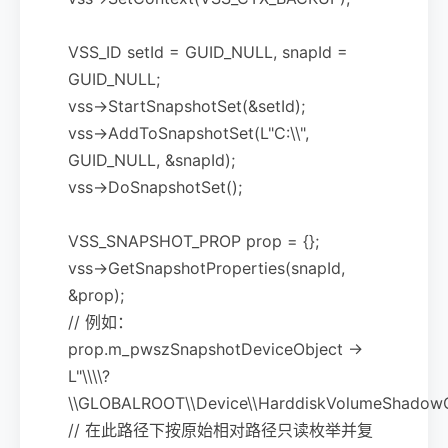
VSS_ID setId = GUID_NULL, snapId =
GUID_NULL;
vss->StartSnapshotSet(&setId);
vss->AddToSnapshotSet(L"C:\\",
GUID_NULL, &snapId);
vss->DoSnapshotSet();
VSS_SNAPSHOT_PROP prop = {};
vss->GetSnapshotProperties(snapId,
&prop);
// 例如：
prop.m_pwszSnapshotDeviceObject ->
L"\\\\?
\\GLOBALROOT\\Device\\HarddiskVolumeShadow
// 在此路径下按原始相对路径只读枚举并复