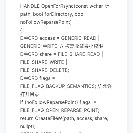
HANDLE OpenForRsync(const wchar_t*
path, bool forDirectory, bool
noFollowReparsePoint)
{
DWORD access = GENERIC_READ |
GENERIC_WRITE; // 按需收敛最小权限
DWORD share = FILE_SHARE_READ |
FILE_SHARE_WRITE |
FILE_SHARE_DELETE;
DWORD flags =
FILE_FLAG_BACKUP_SEMANTICS; // 允许
打开目录
if (noFollowReparsePoint) flags |=
FILE_FLAG_OPEN_REPARSE_POINT;
return CreateFileW(path, access, share,
nullptr,