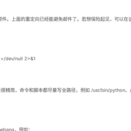
发邮件。上面的重定向已经能避免邮件了。若想保险起见，可以在该用户
h >/dev/null 2>&1
简，命令和脚本都尽量写全路径，例如 /usr/bin/python、/usr/l
ebang，例如：