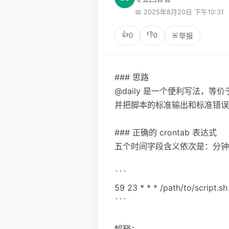
📅 2025年8月20日 下午10:31
👍
👎
0
0
🚨
举报
### 思路
@daily 是一个便利写法，等
并把脚本的标准输出和标准错误都重
### 正确的 crontab 表达式
五个时间字段含义依次是：分钟 小
```
59 23 * * * /path/to/script.s
```
解释：