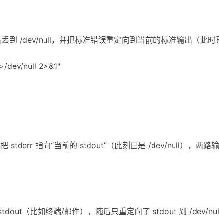
标准输出丢到 /dev/null，并把标准错误重定向到当前的标准输出（此时已
v/null 2>&1"
l，再把 stderr 指向“当前的 stdout”（此刻已是 /dev/null）
 stdout（比如终端/邮件），随后只重定向了 stdout 到 /dev