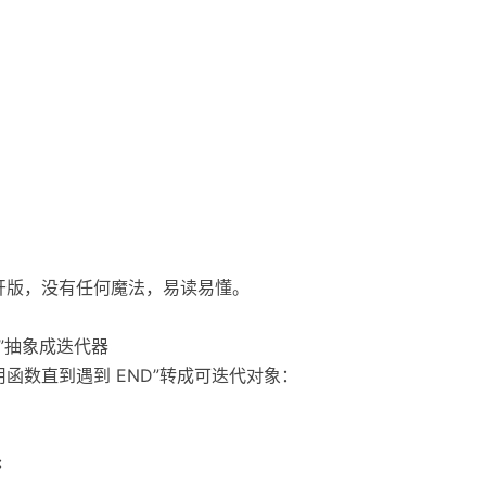
展开版，没有任何魔法，易读易懂。
束”抽象成迭代器
函数直到遇到 END”转成可迭代对象：
: