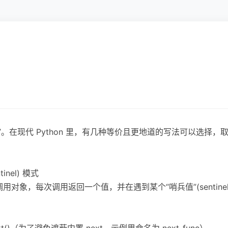
”。在现代 Python 里，有几种等价且更地道的写法可以选择，取决
ntinel) 模式
对象，每次调用返回一个值，并在遇到某个“哨兵值”(sentine
next()（为了避免遮蔽内置 next，示例里命名为 next_func）