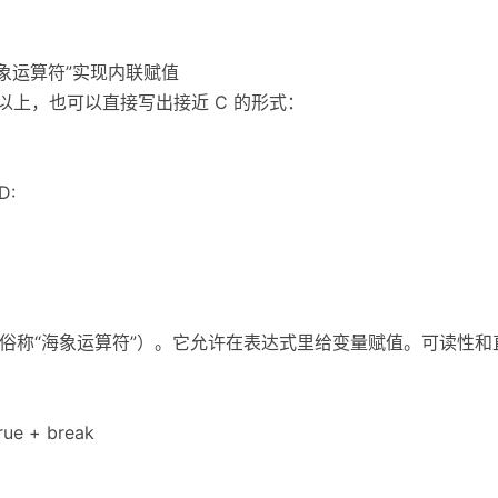
使用“海象运算符”实现内联赋值
8 及以上，也可以直接写出接近 C 的形式：
D:
达式（俗称“海象运算符”）。它允许在表达式里给变量赋值。可读性和
e + break