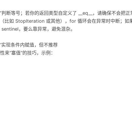
tinel) 用“==”判断等号；若你的返回类型自定义了 __eq__，请确保不
出异常（比如 StopIteration 或其他），for 循环会在异常时中
entinel，要么靠异常，避免混杂。
救国”实现条件内赋值，但不推荐
性来“塞值”的技巧，示例：