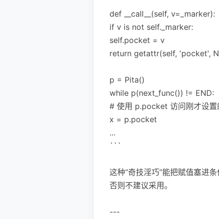
def __call__(self, v=_marker):
if v is not self._marker:
self.pocket = v
return getattr(self, 'pocket', 
p = Pita()
while p(next_func()) != END:
# 使用 p.pocket 访问刚才设
x = p.pocket
...
```
这种“奇技淫巧”能把赋值塞进
否则不建议采用。
---