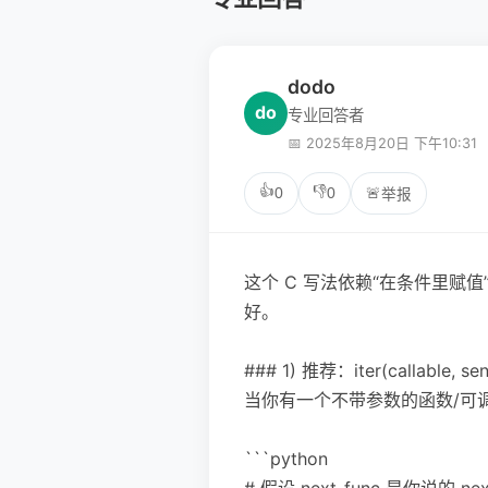
dodo
do
专业回答者
📅 2025年8月20日 下午10:31
👍
👎
0
0
🚨
举报
这个 C 写法依赖“在条件里赋值
好。
### 1) 推荐：iter(callable, se
当你有一个不带参数的函数/可调用
```python
# 假设 next_func 是你说的 