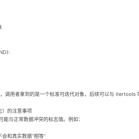
数
END):
调用者拿到的是一个标准可迭代对象，后续可以与 itertools
结束标志）的注意事项
不可能与正常数据冲突的标志值。例如：
对象，不会和真实数据“相等”