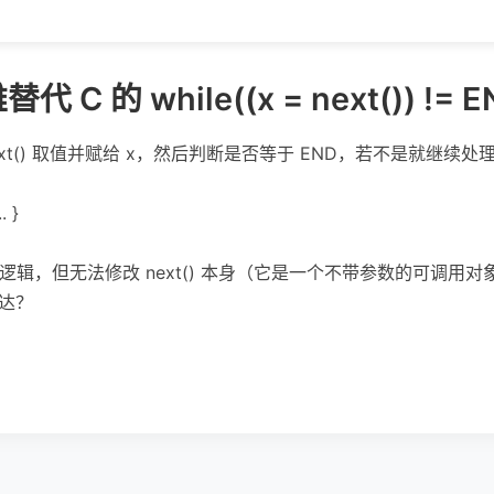
代 C 的 while((x = next()) != 
ext() 取值并赋给 x，然后判断是否等于 END，若不是就继续处
. }
样的逻辑，但无法修改 next() 本身（它是一个不带参数的可调用对
表达？