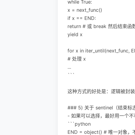
while True:
x = next_func()
if x == END:
return # 或 break 然后结束函
yield x
for x in iter_until(next_func, 
# 处理 x
...
```
这种方式的好处是：逻辑被封装，
### 5) 关于 sentinel（
- 如果可以选择，最好用一个
```python
END = object() # 唯一