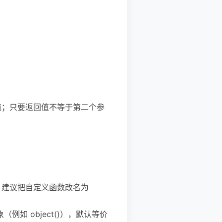
回值；只要返回值不等于第二个参
素）。建议把自定义函数改名为
唯一对象（例如 object()），默认等价