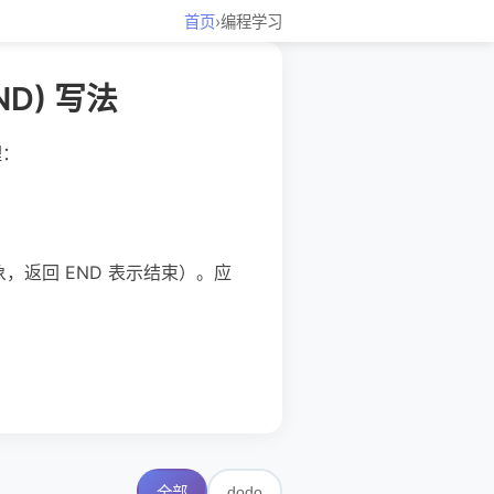
首页
›
编程学习
END) 写法
理：
象，返回 END 表示结束）。应
dodo
全部