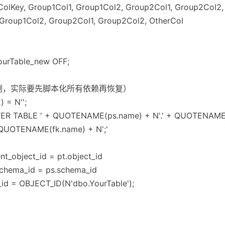
olKey, Group1Col1, Group1Col2, Group2Col1, Group2Col2,
Group1Col2, Group2Col1, Group2Col2, OtherCol
ourTable_new OFF;
（示例，实际要先脚本化所有依赖再恢复）
 = N'';
TER TABLE ' + QUOTENAME(ps.name) + N'.' + QUOTENAME
QUOTENAME(fk.name) + N';'
nt_object_id = pt.object_id
schema_id = ps.schema_id
id = OBJECT_ID(N'dbo.YourTable');