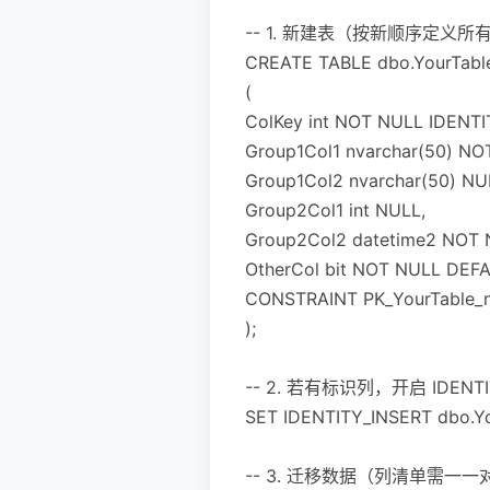
-- 1. 新建表（按新顺序定义
CREATE TABLE dbo.YourTabl
(
ColKey int NOT NULL IDENTIT
Group1Col1 nvarchar(50) NO
Group1Col2 nvarchar(50) NU
Group2Col1 int NULL,
Group2Col2 datetime2 NOT
OtherCol bit NOT NULL DEFA
CONSTRAINT PK_YourTable_n
);
-- 2. 若有标识列，开启 IDENT
SET IDENTITY_INSERT dbo.Y
-- 3. 迁移数据（列清单需一一