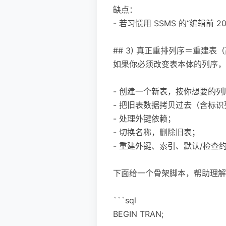
缺点：
- 若习惯用 SSMS 的“编辑
## 3) 真正重排列序＝重建表
如果你必须改变表本体的列序，
- 创建一个新表，按你想要的列
- 把旧表数据拷贝过去（含标识列需要
- 处理外键依赖；
- 切换名称，删除旧表；
- 重建外键、索引、默认/检查
下面给一个骨架脚本，帮助理解
```sql
BEGIN TRAN;