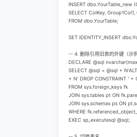
INSERT dbo.YourTable_new (C
SELECT ColKey, Group1Col1, 
FROM dbo.YourTable;
SET IDENTITY_INSERT dbo.Y
-- 4. 删除引用旧表的外键
DECLARE @sql nvarchar(max)
SELECT @sql = @sql + N'AL
+ N' DROP CONSTRAINT ' + 
FROM sys.foreign_keys fk
JOIN sys.tables pt ON fk.pare
JOIN sys.schemas ps ON pt.
WHERE fk.referenced_object_
EXEC sp_executesql @sql;
-- 5. 切换表名