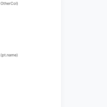
 OtherCol)
(pt.name)