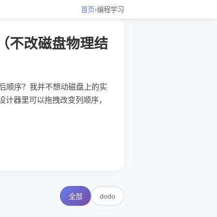
首页
›
编程学习
序”（不改磁盘物理结
示的先后顺序？我并不想动磁盘上的实
的表设计器里可以拖拽改变列顺序，
dodo
全部