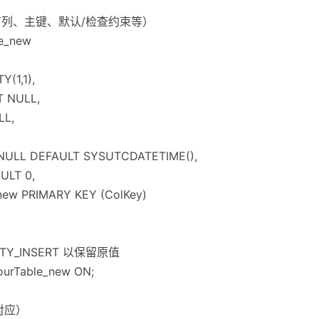
所有列、主键、默认/检查约束等）
e_new
Y(1,1),
T NULL,
LL,
 NULL DEFAULT SYSUTCDATETIME(),
ULT 0,
ew PRIMARY KEY (ColKey)
ITY_INSERT 以保留原值
ourTable_new ON;
对应）