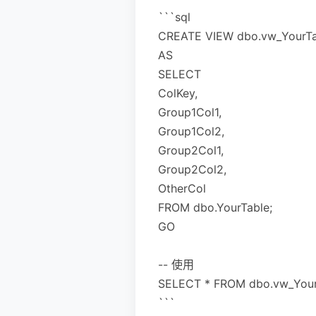
```sql
CREATE VIEW dbo.vw_YourTa
AS
SELECT
ColKey,
Group1Col1,
Group1Col2,
Group2Col1,
Group2Col2,
OtherCol
FROM dbo.YourTable;
GO
-- 使用
SELECT * FROM dbo.vw_Your
```