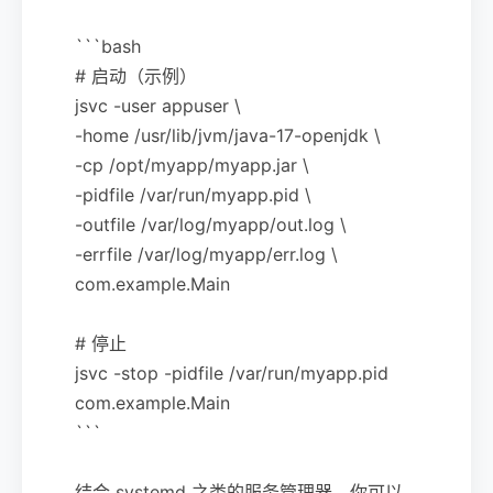
```bash
# 启动（示例）
jsvc -user appuser \
-home /usr/lib/jvm/java-17-openjdk \
-cp /opt/myapp/myapp.jar \
-pidfile /var/run/myapp.pid \
-outfile /var/log/myapp/out.log \
-errfile /var/log/myapp/err.log \
com.example.Main
# 停止
jsvc -stop -pidfile /var/run/myapp.pid
com.example.Main
```
结合 systemd 之类的服务管理器，你可以