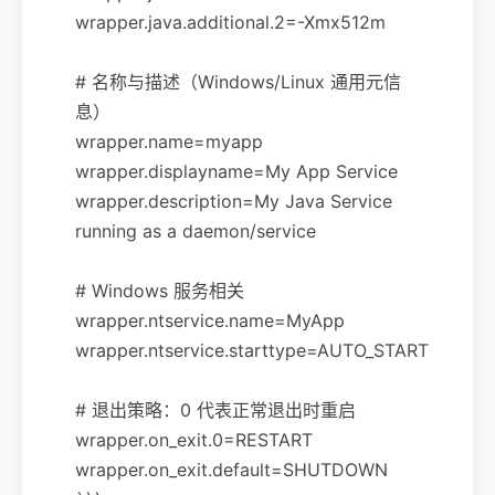
wrapper.java.additional.2=-Xmx512m
# 名称与描述（Windows/Linux 通用元信
息）
wrapper.name=myapp
wrapper.displayname=My App Service
wrapper.description=My Java Service
running as a daemon/service
# Windows 服务相关
wrapper.ntservice.name=MyApp
wrapper.ntservice.starttype=AUTO_START
# 退出策略：0 代表正常退出时重启
wrapper.on_exit.0=RESTART
wrapper.on_exit.default=SHUTDOWN