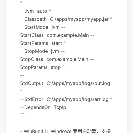
^
--Jvm=auto ^
--Classpath=C:/apps/myapp/myapp.jar ^
--StartMode=jvm --
StartClass=com.example.Main --
StartParams=start ^
--StopMode=jvm --
StopClass=com.example.Main --
StopParams=stop ^
--
StdOutput=C:/apps/myapp/logs/out.log
^
--StdError=C:/apps/myapp/logs/err.log ^
--DependsOn=TcpIp
```
- WinRun4J：Windows 专用启动器，支持