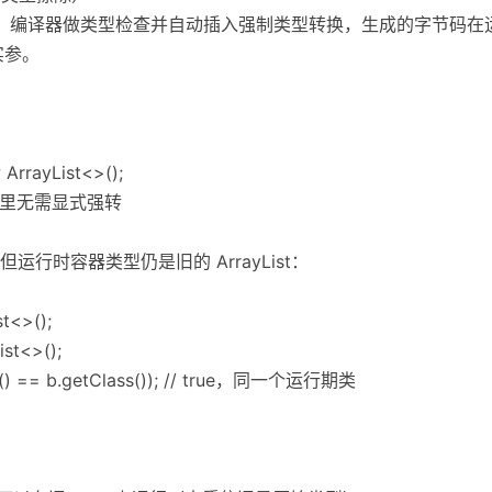
译期：编译器做类型检查并自动插入强制类型转换，生成的字节码在
实参。
ArrayList<>();
// 源码里无需显式强转
行时容器类型仍是旧的 ArrayList：
st<>();
ist<>();
ass() == b.getClass()); // true，同一个运行期类