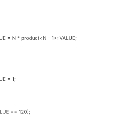
：
LUE = N * product<N - 1>::VALUE;
UE = 1;
ALUE == 120);