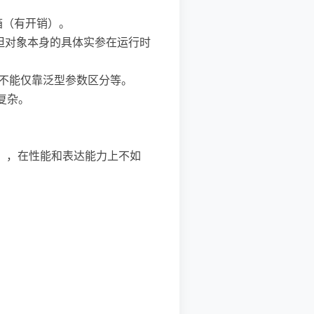
拆箱（有开销）。
名”，但对象本身的具体实参在运行时
、方法重载不能仅靠泛型参数区分等。
时复杂。
等），在性能和表达能力上不如