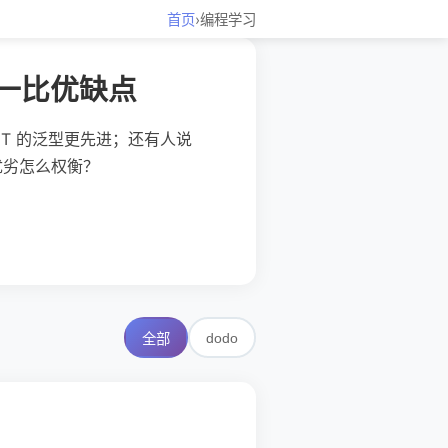
首页
›
编程学习
比一比优缺点
ET 的泛型更先进；还有人说
自优劣怎么权衡？
dodo
全部