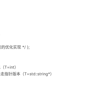
现
对应的优化实现 */ };
现（T=int）
/ 同样走指针版本（T=std::string*）