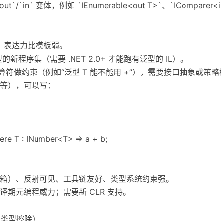
`in` 变体，例如 `IEnumerable<out T>`、`IComparer<i
化，表达力比模板弱。
的新程序集（需要 .NET 2.0+ 才能跑有泛型的 IL）。
算符做约束（例如“泛型 T 能不能用 +”），需要接口抽象或策略模式；自
>` 等），可以写：
ere T : INumber<T> => a + b;
箱）、反射可见、工具链友好、类型系统约束强。
期元编程威力；需要新 CLR 支持。
re，类型擦除）