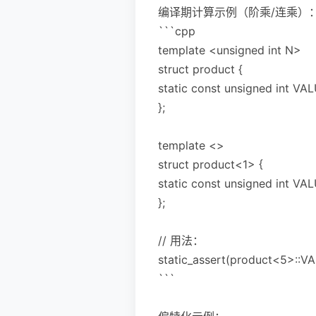
编译期计算示例（阶乘/连乘）
```cpp
template <unsigned int N>
struct product {
static const unsigned int VA
};
template <>
struct product<1> {
static const unsigned int VAL
};
// 用法：
static_assert(product<5>::V
```