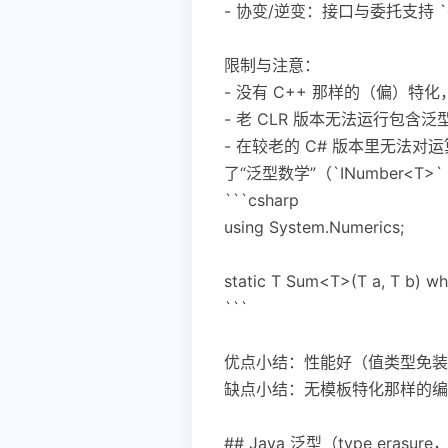
- 协变/逆变：接口与委托支持 `out`/
限制与注意：
- 没有 C++ 那样的（偏）特
- 老 CLR 版本无法运行包含泛型
- 在较老的 C# 版本里无法对运
了“泛型数学”（`INumber<T
```csharp
using System.Numerics;
static T Sum<T>(T a, T b) wh
```
优点小结：性能好（值类型免装
缺点小结：无模板特化那样的编译
## Java 泛型（type erasu