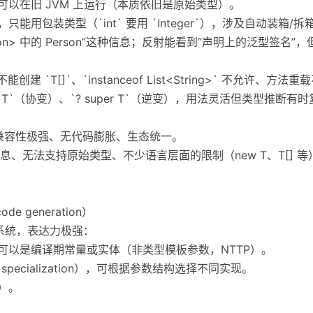
可以在旧 JVM 上运行（本质依旧是原始类型）。
能用包装类型（`int` 要用 `Integer`），涉及自动装箱/
erson> 中的 Person”这种信息；反射能看到“声明上的泛型签
不能创建 `T[]`、`instanceof List<String>` 不允许
ds T`（协变）、`? super T`（逆变），用法灵活但类型推断有
兼容性极强、无代码膨胀、生态统一。
、无法支持原始类型、不少语言层面的限制（new T、T[] 
ode generation）
成系统，表达力极强：
还可以是编译期常量或实体（非类型模板参数，NTTP）。
 specialization），可根据参数结构选择不同实现。
）。