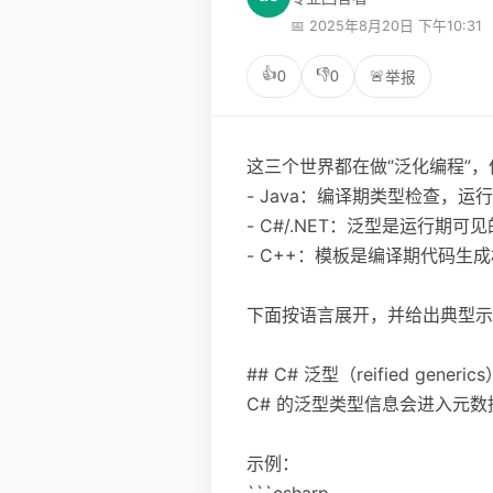
📅 2025年8月20日 下午10:31
👍
👎
0
0
🚨
举报
这三个世界都在做“泛化编程”
- Java：编译期类型检查，运行期
- C#/.NET：泛型是运行期可
- C++：模板是编译期代码
下面按语言展开，并给出典型示
## C# 泛型（reified generic
C# 的泛型类型信息会进入元数
示例：
```csharp