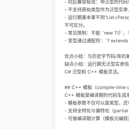
- 向后兼容极佳：带泛型的代码
- 不支持原始类型作为泛型实参，只
- 运行期基本拿不到“List<P
不可区分。
- 常见限制：不能 `new T()`、
- 变型通过通配符：`? exten
优点小结：与历史字节码/库的
缺点小结：运行期无泛型实参信息
C# 泛型和 C++ 模板灵活。
## C++ 模板（compile-time c
C++ 模板是编译期的代码生
- 模板参数不仅可以是类型，
- 支持全特化与偏特化（partial
- 可做编译期计算（模板元编程