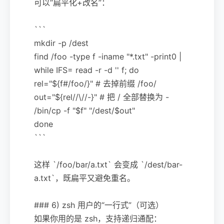
可以“扁平化+改名”：
```
mkdir -p /dest
find /foo -type f -iname "*.txt" -print0 |
while IFS= read -r -d '' f; do
rel="${f#/foo/}" # 去掉前缀 /foo/
out="${rel//\//-}" # 把 / 全部替换为 -
/bin/cp -f "$f" "/dest/$out"
done
```
这样 `/foo/bar/a.txt` 会变成 `/dest/bar-
a.txt`，既扁平又避免重名。
### 6) zsh 用户的“一行式”（可选）
如果你用的是 zsh，支持递归通配：