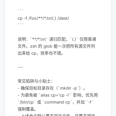
```
cp -f /foo/**/*.txt(.) /dest/
```
说明：`**/*.txt` 递归匹配，`(.)` 仅限普通
文件。zsh 的 glob 能一次把所有源文件列
出来给 cp，效率也不错。
---
常见陷阱与小贴士：
- 确保目标目录存在（`mkdir -p`）。
- 为避免被 `alias cp='cp -i'` 影响，优先用
`/bin/cp` 或 `command cp`，并加 `-f`
强制覆盖。
- 上述命令默认覆盖同名文件，且覆盖顺序