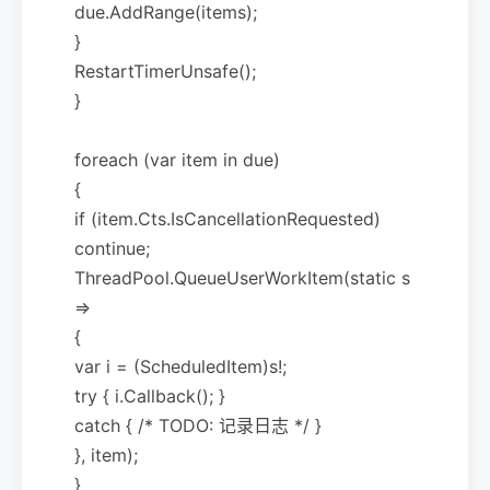
due.AddRange(items);
}
RestartTimerUnsafe();
}
foreach (var item in due)
{
if (item.Cts.IsCancellationRequested)
continue;
ThreadPool.QueueUserWorkItem(static s
=>
{
var i = (ScheduledItem)s!;
try { i.Callback(); }
catch { /* TODO: 记录日志 */ }
}, item);
}