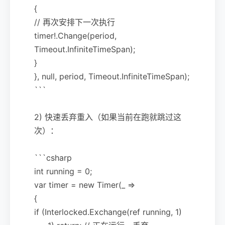
{
// 再次安排下一次执行
timer!.Change(period,
Timeout.InfiniteTimeSpan);
}
}, null, period, Timeout.InfiniteTimeSpan);
```
2) 快速丢弃重入（如果当前在跑就跳过这
次）：
```csharp
int running = 0;
var timer = new Timer(_ =>
{
if (Interlocked.Exchange(ref running, 1)