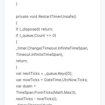
}
private void RestartTimerUnsafe()
{
if (_disposed) return;
if (_queue.Count == 0)
{
_timer.Change(Timeout.InfiniteTimeSpan,
Timeout.InfiniteTimeSpan);
return;
}
var nextTicks = _queue.Keys[0];
var nowTicks = DateTime.UtcNow.Ticks;
var dueIn =
TimeSpan.FromTicks(Math.Max(0,
nextTicks - nowTicks));
_timer.Change(dueIn,