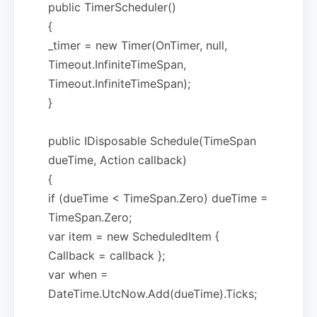
public TimerScheduler()
{
_timer = new Timer(OnTimer, null,
Timeout.InfiniteTimeSpan,
Timeout.InfiniteTimeSpan);
}
public IDisposable Schedule(TimeSpan
dueTime, Action callback)
{
if (dueTime < TimeSpan.Zero) dueTime =
TimeSpan.Zero;
var item = new ScheduledItem {
Callback = callback };
var when =
DateTime.UtcNow.Add(dueTime).Ticks;