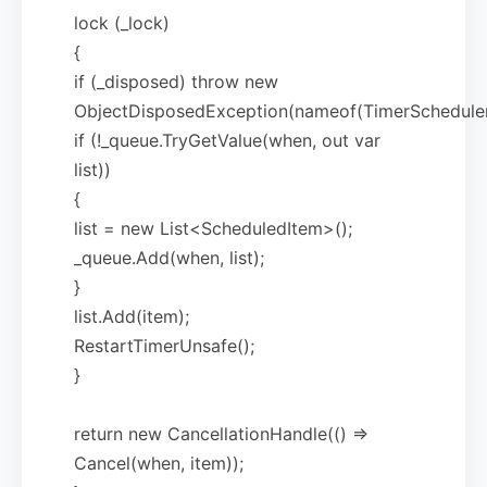
lock (_lock)
{
if (_disposed) throw new
ObjectDisposedException(nameof(TimerScheduler
if (!_queue.TryGetValue(when, out var
list))
{
list = new List<ScheduledItem>();
_queue.Add(when, list);
}
list.Add(item);
RestartTimerUnsafe();
}
return new CancellationHandle(() =>
Cancel(when, item));