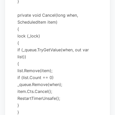
}
private void Cancel(long when,
ScheduledItem item)
{
lock (_lock)
{
if (_queue.TryGetValue(when, out var
list))
{
list.Remove(item);
if (list.Count == 0)
_queue.Remove(when);
item.Cts.Cancel();
RestartTimerUnsafe();
}
}