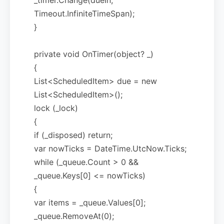
Timeout.InfiniteTimeSpan);
}
private void OnTimer(object? _)
{
List<ScheduledItem> due = new
List<ScheduledItem>();
lock (_lock)
{
if (_disposed) return;
var nowTicks = DateTime.UtcNow.Ticks;
while (_queue.Count > 0 &&
_queue.Keys[0] <= nowTicks)
{
var items = _queue.Values[0];
_queue.RemoveAt(0);