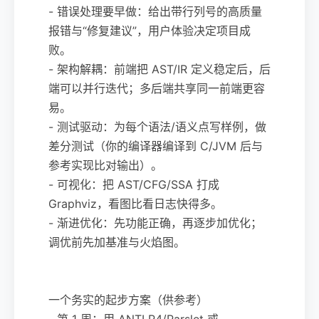
- 错误处理要早做：给出带行列号的高质量
报错与“修复建议”，用户体验决定项目成
败。
- 架构解耦：前端把 AST/IR 定义稳定后，后
端可以并行迭代；多后端共享同一前端更容
易。
- 测试驱动：为每个语法/语义点写样例，做
差分测试（你的编译器编译到 C/JVM 后与
参考实现比对输出）。
- 可视化：把 AST/CFG/SSA 打成
Graphviz，看图比看日志快得多。
- 渐进优化：先功能正确，再逐步加优化；
调优前先加基准与火焰图。
一个务实的起步方案（供参考）
- 第 1 周：用 ANTLR4/Parslet 或