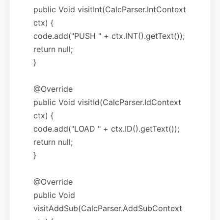
public Void visitInt(CalcParser.IntContext
ctx) {
code.add("PUSH " + ctx.INT().getText());
return null;
}
@Override
public Void visitId(CalcParser.IdContext
ctx) {
code.add("LOAD " + ctx.ID().getText());
return null;
}
@Override
public Void
visitAddSub(CalcParser.AddSubContext