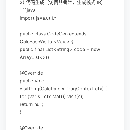
2) 代码生成（访问器骨架，生成栈式 IR）
```java
import java.util.*;
public class CodeGen extends
CalcBaseVisitor<Void> {
public final List<String> code = new
ArrayList<>();
@Override
public Void
visitProg(CalcParser.ProgContext ctx) {
for (var s : ctx.stat()) visit(s);
return null;
}
@Override