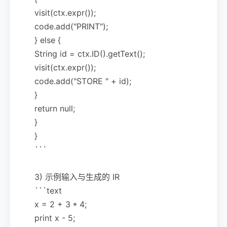
visit(ctx.expr());
code.add("PRINT");
} else {
String id = ctx.ID().getText();
visit(ctx.expr());
code.add("STORE " + id);
}
return null;
}
}
```
3) 示例输入与生成的 IR
```text
x = 2 + 3 * 4;
print x - 5;