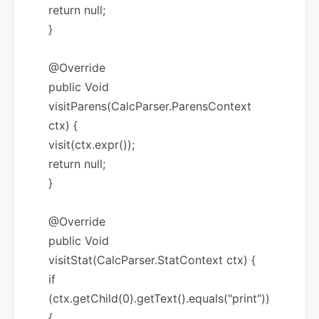
return null;
}
@Override
public Void
visitParens(CalcParser.ParensContext
ctx) {
visit(ctx.expr());
return null;
}
@Override
public Void
visitStat(CalcParser.StatContext ctx) {
if
(ctx.getChild(0).getText().equals("print"))
{