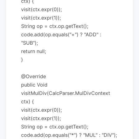
ctx) {
visit(ctx.expr(0));
visit(ctx.expr(1));
String op = ctx.op.getText();
code.add(op.equals("+") ? "ADD" :
"SUB");
return null;
}
@Override
public Void
visitMulDiv(CalcParser.MulDivContext
ctx) {
visit(ctx.expr(0));
visit(ctx.expr(1));
String op = ctx.op.getText();
code.add(op.equals("*") ? "MUL" : "DIV");