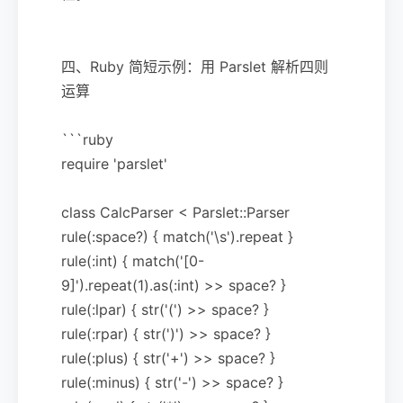
四、Ruby 简短示例：用 Parslet 解析四则
运算
```ruby
require 'parslet'
class CalcParser < Parslet::Parser
rule(:space?) { match('\s').repeat }
rule(:int) { match('[0-
9]').repeat(1).as(:int) >> space? }
rule(:lpar) { str('(') >> space? }
rule(:rpar) { str(')') >> space? }
rule(:plus) { str('+') >> space? }
rule(:minus) { str('-') >> space? }