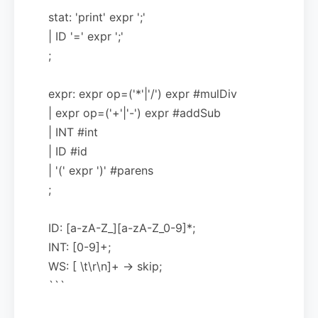
stat: 'print' expr ';'
| ID '=' expr ';'
;
expr: expr op=('*'|'/') expr #mulDiv
| expr op=('+'|'-') expr #addSub
| INT #int
| ID #id
| '(' expr ')' #parens
;
ID: [a-zA-Z_][a-zA-Z_0-9]*;
INT: [0-9]+;
WS: [ \t\r\n]+ -> skip;
```