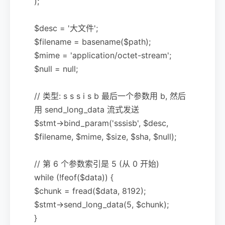
);
$desc = '大文件';
$filename = basename($path);
$mime = 'application/octet-stream';
$null = null;
// 类型: s s s i s b 最后一个参数用 b, 然后
用 send_long_data 流式发送
$stmt->bind_param('sssisb', $desc,
$filename, $mime, $size, $sha, $null);
// 第 6 个参数索引是 5 (从 0 开始)
while (!feof($data)) {
$chunk = fread($data, 8192);
$stmt->send_long_data(5, $chunk);
}