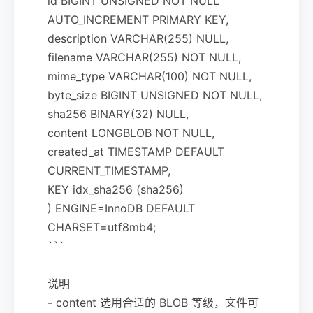
id BIGINT UNSIGNED NOT NULL
AUTO_INCREMENT PRIMARY KEY,
description VARCHAR(255) NULL,
filename VARCHAR(255) NOT NULL,
mime_type VARCHAR(100) NOT NULL,
byte_size BIGINT UNSIGNED NOT NULL,
sha256 BINARY(32) NULL,
content LONGBLOB NOT NULL,
created_at TIMESTAMP DEFAULT
CURRENT_TIMESTAMP,
KEY idx_sha256 (sha256)
) ENGINE=InnoDB DEFAULT
CHARSET=utf8mb4;
```
说明
- content 选用合适的 BLOB 等级，文件可