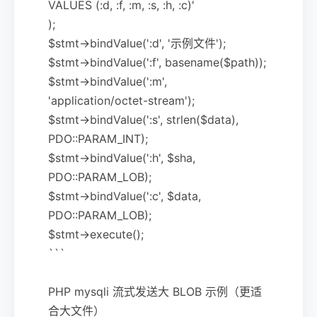
VALUES (:d, :f, :m, :s, :h, :c)'
);
$stmt->bindValue(':d', '示例文件');
$stmt->bindValue(':f', basename($path));
$stmt->bindValue(':m',
'application/octet-stream');
$stmt->bindValue(':s', strlen($data),
PDO::PARAM_INT);
$stmt->bindValue(':h', $sha,
PDO::PARAM_LOB);
$stmt->bindValue(':c', $data,
PDO::PARAM_LOB);
$stmt->execute();
```
PHP mysqli 流式发送大 BLOB 示例（更适
合大文件）