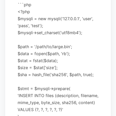
```php
<?php
$mysqli = new mysqli('127.0.0.1', 'user',
'pass', 'test');
$mysqli->set_charset('utf8mb4');
$path = '/path/to/large.bin';
$data = fopen($path, 'rb');
$stat = fstat($data);
$size = $stat['size'];
$sha = hash_file('sha256', $path, true);
$stmt = $mysqli->prepare(
'INSERT INTO files (description, filename,
mime_type, byte_size, sha256, content)
VALUES (?, ?, ?, ?, ?, ?)'