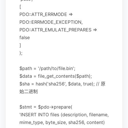
[
PDO::ATTR_ERRMODE =>
PDO::ERRMODE_EXCEPTION,
PDO::ATTR_EMULATE_PREPARES =>
false
]
);
$path = '/path/to/file.bin';
$data = file_get_contents($path);
$sha = hash('sha256', $data, true); // 原
始二进制
$stmt = $pdo->prepare(
'INSERT INTO files (description, filename,
mime_type, byte_size, sha256, content)