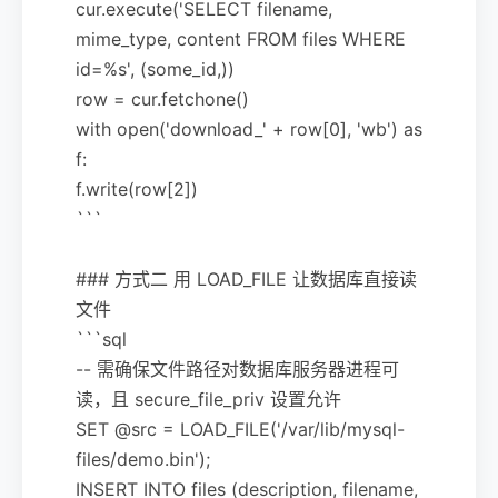
cur.execute('SELECT filename,
mime_type, content FROM files WHERE
id=%s', (some_id,))
row = cur.fetchone()
with open('download_' + row[0], 'wb') as
f:
f.write(row[2])
```
### 方式二 用 LOAD_FILE 让数据库直接读
文件
```sql
-- 需确保文件路径对数据库服务器进程可
读，且 secure_file_priv 设置允许
SET @src = LOAD_FILE('/var/lib/mysql-
files/demo.bin');
INSERT INTO files (description, filename,