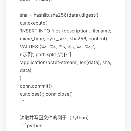
sha = hashlib.sha256(data).digest()
cur.execute(
'INSERT INTO files (description, filename,
mime_type, byte_size, sha256, content)
VALUES (%s, %s, %s, %s, %s, %s)',
('示例', path.split('/')[-1],
'application/octet-stream', len(data), sha,
data)
)
conn.commit()
cur.close(); conn.close()
```
读取并写回文件的例子（Python）
```python