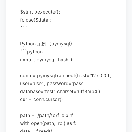
$stmt->execute();
fclose($data);
```
Python 示例（pymysql）
```python
import pymysql, hashlib
conn = pymysql.connect(host='127.0.0.1',
user='user', password='pass',
database='test', charset='utf8mb4')
cur = conn.cursor()
path = '/path/to/file.bin'
with open(path, 'rb') as f:
data = f.read()