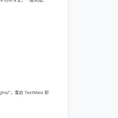
lugIns/"，重启 TextMate 即