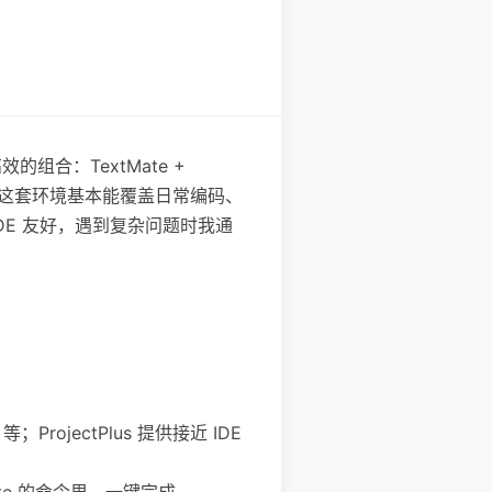
高效的组合：TextMate +
ex SDK，这套环境基本能覆盖日常编码、
E 友好，遇到复杂问题时我通
rojectPlus 提供接近 IDE
ate 的命令里，一键完成。