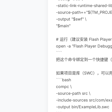
-static-link-runtime-shared-li
-source-path+="${TM_PROJE
-output "$swf" \
"$main"
# 运行（建议安装 Flash Player
open -a "Flash Player Debugg
```
把这个命令绑定到一个快捷键（例如 
如果项目是库（SWC），可以用 
```bash
compc \
-source-path src \
-include-sources src/com/ex
-output bin/ExampleLib.swc