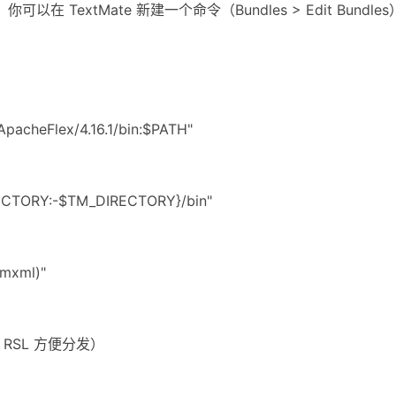
以在 TextMate 新建一个命令（Bundles > Edit Bundl
ApacheFlex/4.16.1/bin:$PATH"
ECTORY:-$TM_DIRECTORY}/bin"
.mxml)"
RSL 方便分发）