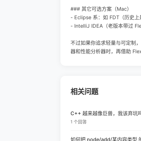
### 其它可选方案（Mac）
- Eclipse 系：如 FDT（历
- IntelliJ IDEA（老版
不过如果你追求轻量与可定制，TextM
器和性能分析器时，再借助 Flex/
相关问题
C++ 越来越像巨兽，我该弃坑
1 个回答
如何把 node/add/某内容