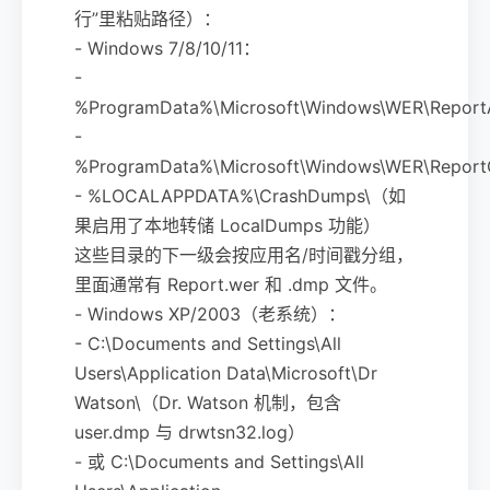
行”里粘贴路径）：
- Windows 7/8/10/11：
-
%ProgramData%\Microsoft\Windows\WER\ReportA
-
%ProgramData%\Microsoft\Windows\WER\Report
- %LOCALAPPDATA%\CrashDumps\（如
果启用了本地转储 LocalDumps 功能）
这些目录的下一级会按应用名/时间戳分组，
里面通常有 Report.wer 和 .dmp 文件。
- Windows XP/2003（老系统）：
- C:\Documents and Settings\All
Users\Application Data\Microsoft\Dr
Watson\（Dr. Watson 机制，包含
user.dmp 与 drwtsn32.log）
- 或 C:\Documents and Settings\All