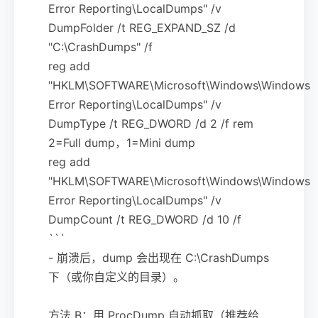
Error Reporting\LocalDumps" /v
DumpFolder /t REG_EXPAND_SZ /d
"C:\CrashDumps" /f
reg add
"HKLM\SOFTWARE\Microsoft\Windows\Windows
Error Reporting\LocalDumps" /v
DumpType /t REG_DWORD /d 2 /f rem
2=Full dump，1=Mini dump
reg add
"HKLM\SOFTWARE\Microsoft\Windows\Windows
Error Reporting\LocalDumps" /v
DumpCount /t REG_DWORD /d 10 /f
```
- 崩溃后，dump 会出现在 C:\CrashDumps
下（或你自定义的目录）。
方法 B：用 ProcDump 自动抓取（推荐给