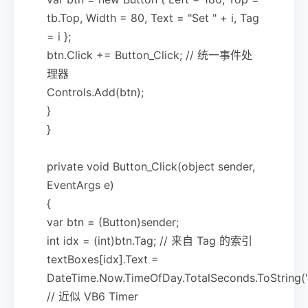
tb.Top, Width = 80, Text = "Set " + i, Tag
= i };
btn.Click += Button_Click; // 统一事件处
理器
Controls.Add(btn);
}
}
private void Button_Click(object sender,
EventArgs e)
{
var btn = (Button)sender;
int idx = (int)btn.Tag; // 来自 Tag 的索引
textBoxes[idx].Text =
DateTime.Now.TimeOfDay.TotalSeconds.ToString("
// 近似 VB6 Timer