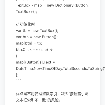
TextBox> map = new Dictionary<Button,
TextBox>();
// 初始化时
var tb = new TextBox();
var btn = new Button();
map[btn] = tb;
btn.Click += (s, e) =>
{
map[(Button)s].Text =
DateTime.Now.TimeOfDay.TotalSeconds.ToString("
};
```
优点是不用管理整数索引，减少“按钮索引与
文本框索引不一致”的风险。