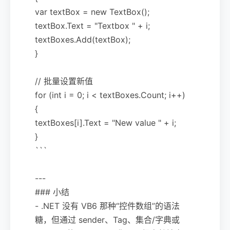
var textBox = new TextBox();
textBox.Text = "Textbox " + i;
textBoxes.Add(textBox);
}
// 批量设置新值
for (int i = 0; i < textBoxes.Count; i++)
{
textBoxes[i].Text = "New value " + i;
}
```
---
### 小结
- .NET 没有 VB6 那种“控件数组”的语法
糖，但通过 sender、Tag、集合/字典或