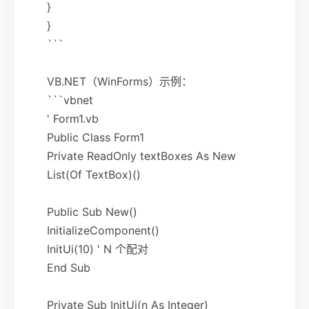
}
}
```
VB.NET（WinForms）示例：
```vbnet
' Form1.vb
Public Class Form1
Private ReadOnly textBoxes As New
List(Of TextBox)()
Public Sub New()
InitializeComponent()
InitUi(10) ' N 个配对
End Sub
Private Sub InitUi(n As Integer)