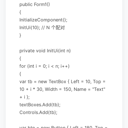
public Form1()
{
InitializeComponent();
InitUi(10); // N 个配对
}
private void InitUi(int n)
{
for (int i = 0; i < n; i++)
{
var tb = new TextBox { Left = 10, Top =
10 + i * 30, Width = 150, Name = "Text"
+ i };
textBoxes.Add(tb);
Controls.Add(tb);
var btn = new Button { Left = 180, Top =