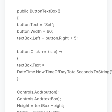
public ButtonTextBox()
{
button.Text = "Set";
button.Width = 60;
textBox.Left = button.Right + 5;
button.Click += (s, e) =>
{
textBox.Text =
DateTime.Now.TimeOfDay.TotalSeconds.ToString("
};
Controls.Add(button);
Controls.Add(textBox);
Height = textBox.Height;