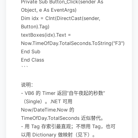
Private Sub Button_Click(sender As
Object, e As EventArgs)
Dim idx = CInt(DirectCast(sender,
Button).Tag)
textBoxes(idx).Text =
Now.TimeOfDay.TotalSeconds.ToString("F3")
End Sub
End Class
```
说明：
- VB6 的 Timer 返回“自午夜起的秒数”
（Single）。.NET 可用
Now/DateTime.Now 的
TimeOfDay.TotalSeconds 近似替代。
- 用 Tag 存索引最直观；不想用 Tag，也可
以用 Dictionary 做映射（见下）。