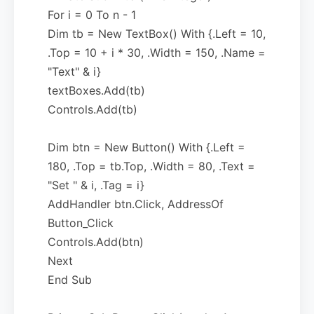
For i = 0 To n - 1
Dim tb = New TextBox() With {.Left = 10,
.Top = 10 + i * 30, .Width = 150, .Name =
"Text" & i}
textBoxes.Add(tb)
Controls.Add(tb)
Dim btn = New Button() With {.Left =
180, .Top = tb.Top, .Width = 80, .Text =
"Set " & i, .Tag = i}
AddHandler btn.Click, AddressOf
Button_Click
Controls.Add(btn)
Next
End Sub