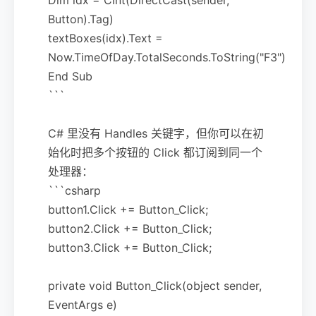
Button).Tag)
textBoxes(idx).Text =
Now.TimeOfDay.TotalSeconds.ToString("F3")
End Sub
```
C# 里没有 Handles 关键字，但你可以在初
始化时把多个按钮的 Click 都订阅到同一个
处理器：
```csharp
button1.Click += Button_Click;
button2.Click += Button_Click;
button3.Click += Button_Click;
private void Button_Click(object sender,
EventArgs e)