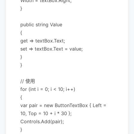
Width = textBox.Right;
}
public string Value
{
get => textBox.Text;
set => textBox.Text = value;
}
}
// 使用
for (int i = 0; i < 10; i++)
{
var pair = new ButtonTextBox { Left =
10, Top = 10 + i * 30 };
Controls.Add(pair);
}