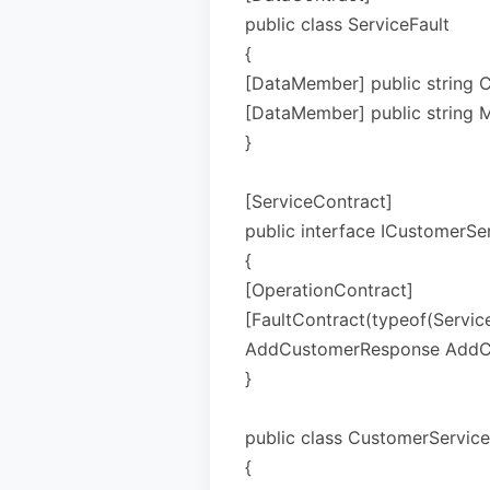
public class ServiceFault
{
[DataMember] public string
[DataMember] public st
}
[ServiceContract]
public interface ICustomerSe
{
[OperationContract]
[FaultContract(typeof(Ser
AddCustomerResponse AddCu
}
public class CustomerService
{