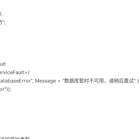
;
";
lt
rviceFault>(
 = "DatabaseError", Message = "数据库暂时不可用，请稍后重试" }
r"));