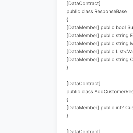
[DataContract]
public class ResponseBase
{
[DataMember] public bool Succ
[DataMember] public string 
[DataMember] public strin
[DataMember] public List<Vali
[DataMember] public string 
}
[DataContract]
public class AddCustomerRe
{
[DataMember] public int? Cust
}
[DataContract]