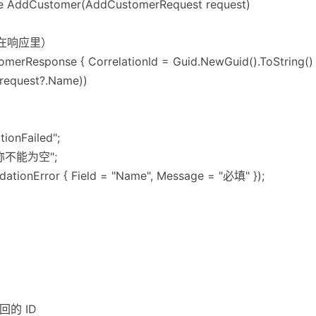
e AddCustomer(AddCustomerRequest request)
放在响应里）
merResponse { CorrelationId = Guid.NewGuid().ToString() 
e(request?.Name))
tionFailed";
名称不能为空";
dationError { Field = "Name", Message = "必填" });
后返回的 ID