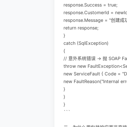
response.Success = true;
response.CustomerId = newId
response.Message = "创建成功
return response;
}
catch (SqlException)
{
// 意外系统错误 -> 抛 SOAP Fau
throw new FaultException<Se
new ServiceFault { Code
new FaultReason("Internal erro
}
}
}
```