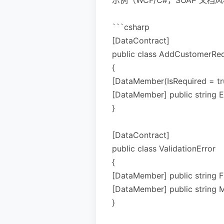
```csharp
[DataContract]
public class AddCustomerRe
{
[DataMember(IsRequired = true
[DataMember] public string Ema
}
[DataContract]
public class ValidationError
{
[DataMember] public string Fie
[DataMember] public string Me
}