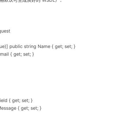
quest
)] public string Name { get; set; }
il { get; set; }
ld { get; set; }
ssage { get; set; }