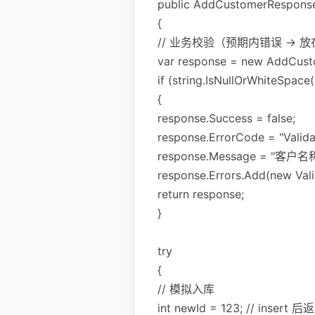
public AddCustomerRespons
{
// 业务校验（预期内错误 -> 
var response = new AddCusto
if (string.IsNullOrWhiteSpac
{
response.Success = false;
response.ErrorCode = "Valida
response.Message = "客户
response.Errors.Add(new Vali
return response;
}
try
{
// 模拟入库
int newId = 123; // insert 