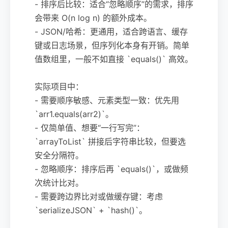
- 排序后比较：适合“忽略顺序”的需求，排序
会带来 O(n log n) 的额外成本。
- JSON/哈希：更通用，适合跨语言、缓存
键或日志场景，但序列化本身有开销。简单
值数组里，一般不如直接 `equals()` 高效。
实际项目中：
- 需要顺序敏感、元素类型一致：优先用
`arr1.equals(arr2)`。
- 仅简单值、想要“一行写完”：
`arrayToList` 拼接后字符串比较，但要选
安全分隔符。
- 忽略顺序：排序后再 `equals()`，或做频
次统计比对。
- 需要跨边界比对或做缓存键：考虑
`serializeJSON` + `hash()`。