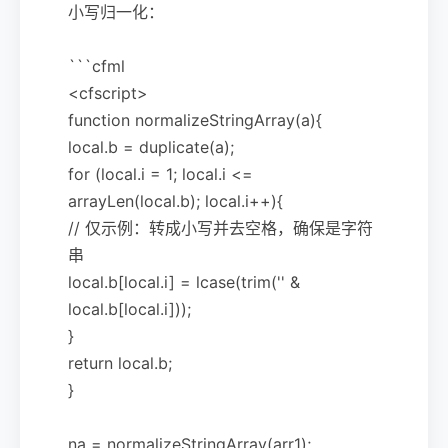
小写归一化：
```cfml
<cfscript>
function normalizeStringArray(a){
local.b = duplicate(a);
for (local.i = 1; local.i <=
arrayLen(local.b); local.i++){
// 仅示例：转成小写并去空格，确保是字符
串
local.b[local.i] = lcase(trim('' &
local.b[local.i]));
}
return local.b;
}
na = normalizeStringArray(arr1);