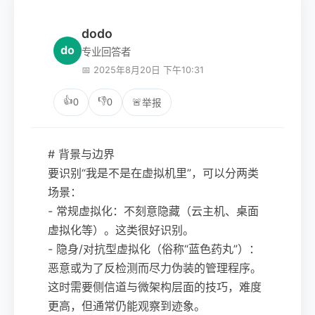
dodo
do
专业回答者
📅 2025年8月20日 下午10:31
👍
👎
0
0
🚨
举报
# 背景与边界
要识别“我是不是在虚拟机里”，可以分两类
场景：
- 常规虚拟化：不刻意隐藏（云主机、桌面
虚拟化等）。这类很好识别。
- 隐身/对抗型虚拟化（俗称“蓝色药丸”）：
恶意或为了反检测而尽力伪装的管理程序。
这时需要侧信道与微架构层面的技巧，难度
更高，但通常仍能观察到迹象。