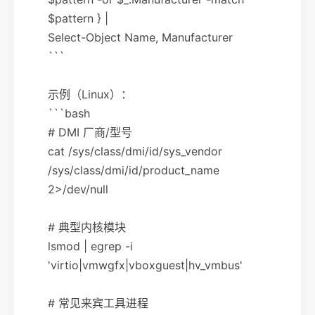
$pattern } |
Select-Object Name, Manufacturer
```
示例（Linux）：
```bash
# DMI 厂商/型号
cat /sys/class/dmi/id/sys_vendor
/sys/class/dmi/id/product_name
2>/dev/null
# 典型内核模块
lsmod | egrep -i
'virtio|vmwgfx|vboxguest|hv_vmbus'
# 常见来宾工具进程