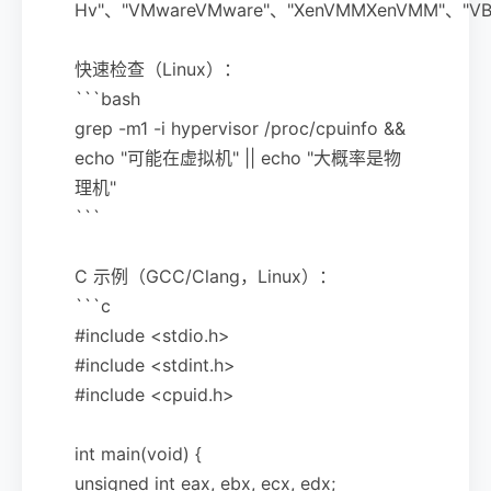
Hv"、"VMwareVMware"、"XenVMMXenVMM"、"V
快速检查（Linux）：
```bash
grep -m1 -i hypervisor /proc/cpuinfo &&
echo "可能在虚拟机" || echo "大概率是物
理机"
```
C 示例（GCC/Clang，Linux）：
```c
#include <stdio.h>
#include <stdint.h>
#include <cpuid.h>
int main(void) {
unsigned int eax, ebx, ecx, edx;