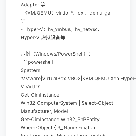
Adapter 等
- KVM/QEMU：virtio-*、qxl、qemu-ga
等
- Hyper-V：hv_vmbus、hv_netvsc、
Hyper-V 虚拟设备等
示例（Windows/PowerShell）：
```powershell
$pattern =
'VMware|VirtualBox|VBOX|KVM|QEMU|Xen|Hyper
V|VirtIO'
Get-CimInstance
Win32_ComputerSystem | Select-Object
Manufacturer, Model
Get-CimInstance Win32_PnPEntity |
Where-Object { $_.Name -match
$pattern -or $_.Manufacturer -match