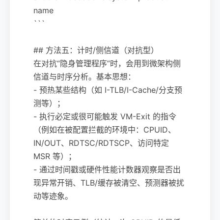
name
```
## 方法五：计时/侧信道（对抗型）
在对抗“隐身管理程序”时，会用到微架构侧
信道与时序分析。基本思想：
- 预热某些结构（如 I-TLB/I-Cache/分支预
测等）；
- 执行必定或很可能触发 VM-Exit 的指令
（例如在被配置拦截的环境中：CPUID、
IN/OUT、RDTSC/RDTSCP、访问特定
MSR 等）；
- 通过时间戳或硬件性能计数器观察是否出
现异常开销、TLB/缓存被清空、预测器被扰
动等迹象。