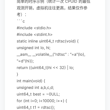
简单的时序示例（统计一次 CPUID 的最低
观测开销，虚拟机往往更高，结果仅作参
考）：
```c
#include <stdio.h>
#include <stdint.h>
static inline uint64_t rdtsc(void) {
unsigned int lo, hi;
__asm__ __volatile__("rdtsc" : "=a"(lo),
"=d"(hi));
return ((uint64_t)hi << 32) | lo;
}
int main(void) {
unsigned int a,b,c,d;
uint64_t best = ~0ULL;
for (int i=0; i<10000; i++) {
uint64_t t1 = rdtsc();