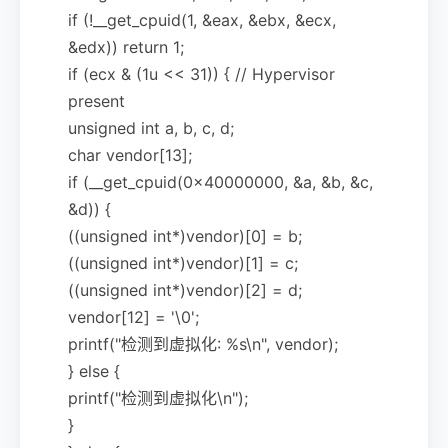
if (!__get_cpuid(1, &eax, &ebx, &ecx,
&edx)) return 1;
if (ecx & (1u << 31)) { // Hypervisor
present
unsigned int a, b, c, d;
char vendor[13];
if (__get_cpuid(0x40000000, &a, &b, &c,
&d)) {
((unsigned int*)vendor)[0] = b;
((unsigned int*)vendor)[1] = c;
((unsigned int*)vendor)[2] = d;
vendor[12] = '\0';
printf("检测到虚拟化: %s\n", vendor);
} else {
printf("检测到虚拟化\n");
}