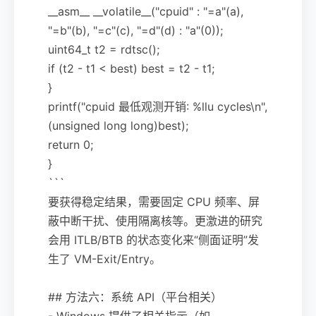
__asm__ __volatile__("cpuid" : "=a"(a),
"=b"(b), "=c"(c), "=d"(d) : "a"(0));
uint64_t t2 = rdtsc();
if (t2 - t1 < best) best = t2 - t1;
}
printf("cpuid 最低观测开销: %llu cycles\n",
(unsigned long long)best);
return 0;
}
```
要获得稳定结果，需要固定 CPU 频率、屏
蔽中断干扰、使用隔离核等。更激进的研究
会用 ITLB/BTB 的状态变化来“侧面证明”发
生了 VM-Exit/Entry。
## 方法六：系统 API（平台相关）
- Windows 提供了相关指示（如