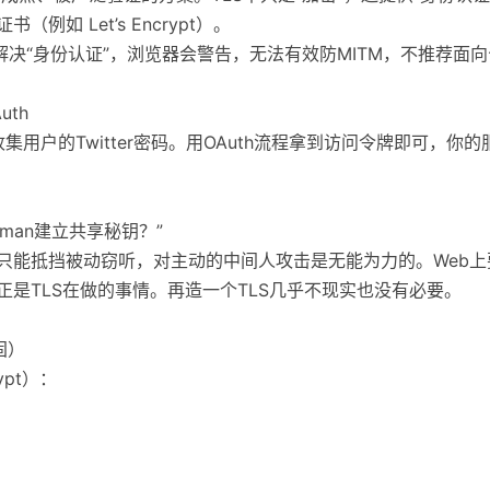
例如 Let’s Encrypt）。
不解决“身份认证”，浏览器会警告，无法有效防MITM，不推荐面
th
要收集用户的Twitter密码。用OAuth流程拿到访问令牌即可，
ellman建立共享秘钥？”
证时只能抵挡被动窃听，对主动的中间人攻击是无能为力的。Web
正是TLS在做的事情。再造一个TLS几乎不现实也没有必要。
固）
rypt）：