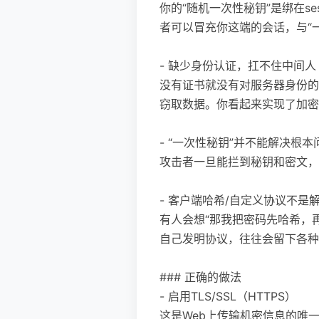
你的“随机一次性秘钥”是绑在sess
者可以冒充你这端的会话，与“
- 缺少身份认证，扛不住中间人
没有证书就没有对服务器身份的
窃取数据。你看起来实现了加密
- “一次性秘钥”并不能解决根本
攻击者一旦能拦到秘钥和密文，
- 客户端哈希/自定义协议不是
有人会想“那我把密码先哈希，
自己发明协议，往往会留下各种
### 正确的做法
- 启用TLS/SSL（HTTPS）
这是Web上传输机密信息的唯一