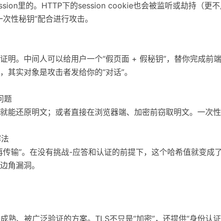
ion里的。HTTP下的session cookie也会被监听或劫持（更
一次性秘钥”配合进行攻击。
证明。中间人可以给用户一个“假页面 + 假秘钥”，替你完成前
，其实对象是攻击者发给你的“对话”。
问题
就能还原明文；或者直接在浏览器端、加密前窃取明文。一次性
解法
再传输”。在没有挑战-应答和认证的前提下，这个哈希值就变成了
边角漏洞。
成熟、被广泛验证的方案。TLS不只是“加密”，还提供“身份认证