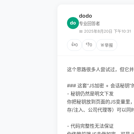
dodo
do
专业回答者
📅 2025年8月20日 下午10:31
👍
👎
0
0
🚨
举报
这个思路很多人尝试过，但它并不
### 这套“JS加密 + 会话秘钥
- 秘钥仍然是明文下发
你把秘钥放到页面的JS变量里，
存/注入、公司代理等）可以同时
- 代码完整性无法保证
你依赖前端JS去做加密，可是J