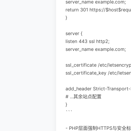
server_name example.com;
return 301 https://$host$requ
}
server {
listen 443 ssl http2;
server_name example.com;
ssl_certificate /etc/letsencr
ssl_certificate_key /etc/lets
add_header Strict-Transport
# ...其余站点配置
}
```
- PHP层面强制HTTPS与安全