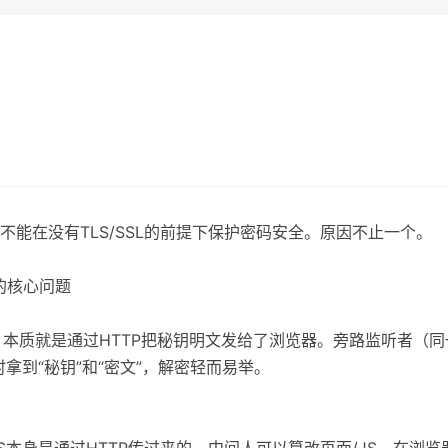
能在没有TLS/SSL的前提下保护密码安全。原因不止一个。
”的核心问题
本质就是通过HTTP把秘钥明文发给了浏览器。旁路监听者（同一
拿到“秘钥”和“密文”，解密轻而易举。
S本身是通过HTTP传过来的。中间人可以篡改页面/JS，在浏