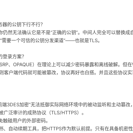
服务器的公钥下行不行？
，你仍然无法确认它是不是“正确的公钥”。中间人完全可以替换成
“需要一个可信的公钥分发渠道”——也就是TLS。
学的登录方案？
如SRP、OPAQUE）在理论上可以减少密码暴露和离线破解。但在
否则客户端代码就可能被篡改，协议再好也白搭。并且这些协议实
+ 前端3DES加密”无法抵御实际网络环境中的被动监听和主动篡
广泛审计的成熟协议（TLS/HTTPS）。
，避免触碰用户的外部密码。
证书、自动续期工具，把HTTPS作为默认前提。只有在具备机密