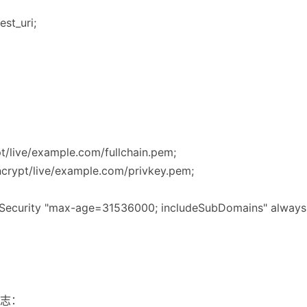
est_uri;
ypt/live/example.com/fullchain.pem;
encrypt/live/example.com/privkey.pem;
-Security "max-age=31536000; includeSubDomains" always
标志：