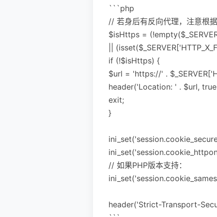
```php
// 若身后有反向代理，注意根据环境读
$isHttps = (!empty($_SERVER
|| (isset($_SERVER['HTTP_
if (!$isHttps) {
$url = 'https://' . $_SERVER
header('Location: ' . $url, true
exit;
}
ini_set('session.cookie_secure'
ini_set('session.cookie_httponl
// 如果PHP版本支持：
ini_set('session.cookie_samesit
header('Strict-Transport-Sec