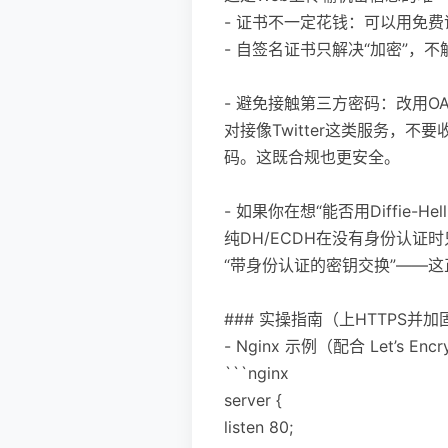
- 证书不一定花钱：可以用免费证书（
- 自签名证书只解决“加密”，
- 避免接触第三方密码：改用OAu
对接像Twitter这类服务，不
码。这既合规也更安全。
- 如果你在想“能否用Diffie-H
纯DH/ECDH在没有身份认
“带身份认证的密钥交换”——这
### 实操指南（上HTTPS并加
- Nginx 示例（配合 Let’s Enc
```nginx
server {
listen 80;