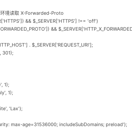
取 X-Forwarded-Proto
['HTTPS']) && $_SERVER['HTTPS'] !== 'off')
X_FORWARDED_PROTO']) && $_SERVER['HTTP_X_FORWARDED_P
['HTTP_HOST'] . $_SERVER['REQUEST_URI'];
, 301);
, 1);
y', 1);
e', 'Lax');
urity: max-age=31536000; includeSubDomains; preload');