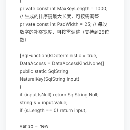
{
private const int MaxKeyLength = 1000;
// 生成的排序键最大长度，可按需调整
private const int PadWidth = 25; // 每段
数字的补零宽度，可按需调整（支持到25位
数）
[SqlFunction(IsDeterministic = true,
DataAccess = DataAccessKind.None)]
public static SqlString
NaturalKey(SqlString input)
{
if (input.IsNull) return SqlString.Null;
string s = input.Value;
if (s.Length == 0) return input;
var sb = new