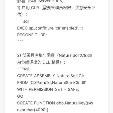
部署（SQL Server 2005）：
1) 启用 CLR（需要管理员权限，注意安全评
估）：
```sql
EXEC sp_configure 'clr enabled', 1;
RECONFIGURE;
```
2) 部署程序集与函数（NaturalSortClr.dll
为你编译出的 DLL 路径）：
```sql
CREATE ASSEMBLY NaturalSortClr
FROM 'C:\Path\To\NaturalSortClr.dll'
WITH PERMISSION_SET = SAFE;
GO
CREATE FUNCTION dbo.NaturalKey(@s
nvarchar(4000))