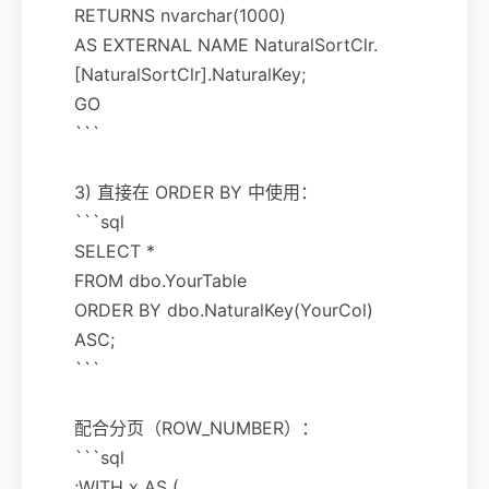
RETURNS nvarchar(1000)
AS EXTERNAL NAME NaturalSortClr.
[NaturalSortClr].NaturalKey;
GO
```
3) 直接在 ORDER BY 中使用：
```sql
SELECT *
FROM dbo.YourTable
ORDER BY dbo.NaturalKey(YourCol)
ASC;
```
配合分页（ROW_NUMBER）：
```sql
;WITH x AS (