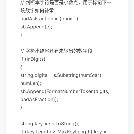
// 判断本字符是否是小数点，用于标记下一
段数字如何补零
padAsFraction = (c == '.');
sb.Append(c);
}
// 字符串结尾还有未输出的数字段
if (inDigits)
{
string digits = s.Substring(numStart,
numLen);
sb.Append(FormatNumberToken(digits,
padAsFraction));
}
string key = sb.ToString();
if (key.Length > MaxKeyLength) key =