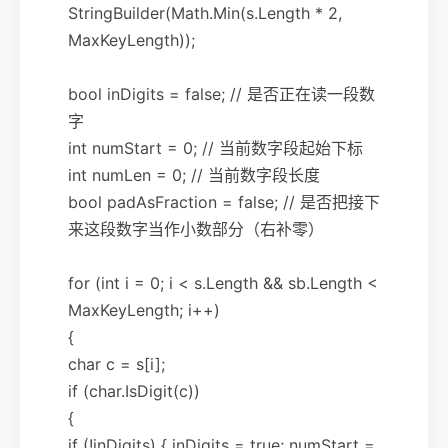
StringBuilder(Math.Min(s.Length * 2,
MaxKeyLength));
bool inDigits = false; // 是否正在读一段数
字
int numStart = 0; // 当前数字段起始下标
int numLen = 0; // 当前数字段长度
bool padAsFraction = false; // 是否把接下
来这段数字当作小数部分（右补零）
for (int i = 0; i < s.Length && sb.Length <
MaxKeyLength; i++)
{
char c = s[i];
if (char.IsDigit(c))
{
if (!inDigits) { inDigits = true; numStart =