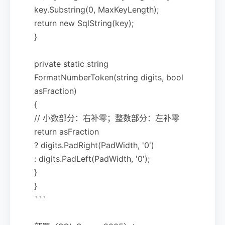
key.Substring(0, MaxKeyLength);
return new SqlString(key);
}
private static string
FormatNumberToken(string digits, bool
asFraction)
{
// 小数部分：右补零；整数部分：左补零
return asFraction
? digits.PadRight(PadWidth, '0')
: digits.PadLeft(PadWidth, '0');
}
}
```