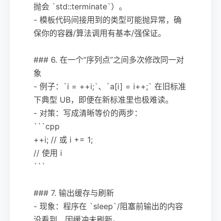
抛会 `std::terminate`）。
- 模板代码间接用到的类型可能抛异常，确
保你的容器/算法调用有基本/强保证。
### 6. 在一个“序列点”之间多次修改同一对
象
- 例子：`i = ++i;`、`a[i] = i++;` 在旧标准
下典型 UB，即便在新标准里也极难读。
- 对策：写成清晰等价的两步：
```cpp
++i; // 或 i += 1;
// 使用 i
```
### 7. 输出缓存与刷新
- 现象：程序在 `sleep`/阻塞前输出的内容
没看到，因缓冲未刷新。