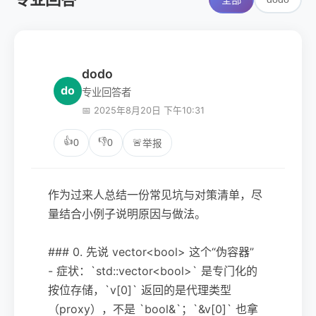
全部
dodo
do
专业回答者
📅 2025年8月20日 下午10:31
👍
👎
0
0
🚨
举报
作为过来人总结一份常见坑与对策清单，尽
量结合小例子说明原因与做法。
### 0. 先说 vector<bool> 这个“伪容器”
- 症状：`std::vector<bool>` 是专门化的
按位存储，`v[0]` 返回的是代理类型
（proxy），不是 `bool&`；`&v[0]` 也拿