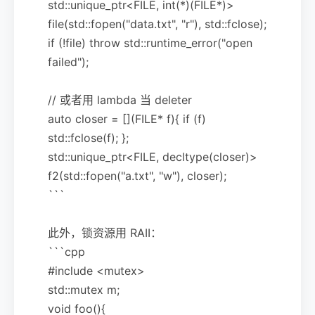
std::unique_ptr<FILE, int(*)(FILE*)>
file(std::fopen("data.txt", "r"), std::fclose);
if (!file) throw std::runtime_error("open
failed");
// 或者用 lambda 当 deleter
auto closer = [](FILE* f){ if (f)
std::fclose(f); };
std::unique_ptr<FILE, decltype(closer)>
f2(std::fopen("a.txt", "w"), closer);
```
此外，锁资源用 RAII：
```cpp
#include <mutex>
std::mutex m;
void foo(){