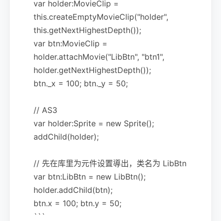
var holder:MovieClip =
this.createEmptyMovieClip("holder",
this.getNextHighestDepth());
var btn:MovieClip =
holder.attachMovie("LibBtn", "btn1",
holder.getNextHighestDepth());
btn._x = 100; btn._y = 50;
// AS3
var holder:Sprite = new Sprite();
addChild(holder);
// 先在库里为元件设置導出，类名为 LibBtn
var btn:LibBtn = new LibBtn();
holder.addChild(btn);
btn.x = 100; btn.y = 50;
```