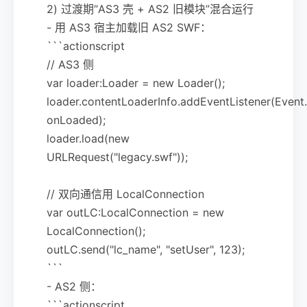
2) 过渡期“AS3 壳 + AS2 旧模块”混合运行
- 用 AS3 宿主加载旧 AS2 SWF：
```actionscript
// AS3 侧
var loader:Loader = new Loader();
loader.contentLoaderInfo.addEventListener(Eve
onLoaded);
loader.load(new
URLRequest("legacy.swf"));
// 双向通信用 LocalConnection
var outLC:LocalConnection = new
LocalConnection();
outLC.send("lc_name", "setUser", 123);
```
- AS2 侧：
```actionscript