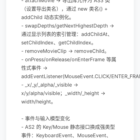
- attachMovie -> 导出库元件为 AS3 类
（设置导出类名），通过 new 类名() +
addChild 动态实例化。
- swapDepths/getNextHighestDepth ->
通过显示列表的索引管理：addChildAt、
setChildIndex、getChildIndex。
- removeMovieClip -> removeChild。
- onPress/onRelease/onEnterFrame 等属
性式事件 ->
addEventListener(MouseEvent.CLICK/ENTER_FRAM
- _x/_y/_alpha/_visible ->
x/y/alpha/visible；_width/_height ->
width/height。
- 事件与输入模型变化
- AS2 的 Key/Mouse 静态接口换成强类型
事件：KeyboardEvent、MouseEvent、