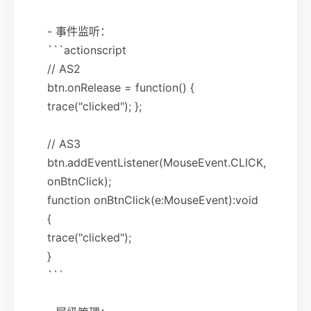
- 事件监听：
```actionscript
// AS2
btn.onRelease = function() {
trace("clicked"); };
// AS3
btn.addEventListener(MouseEvent.CLICK,
onBtnClick);
function onBtnClick(e:MouseEvent):void
{
trace("clicked");
}
```