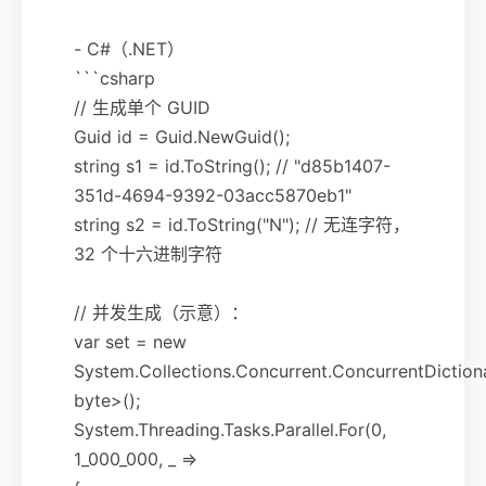
- C#（.NET）
```csharp
// 生成单个 GUID
Guid id = Guid.NewGuid();
string s1 = id.ToString(); // "d85b1407-
351d-4694-9392-03acc5870eb1"
string s2 = id.ToString("N"); // 无连字符，
32 个十六进制字符
// 并发生成（示意）：
var set = new
System.Collections.Concurrent.ConcurrentDiction
byte>();
System.Threading.Tasks.Parallel.For(0,
1_000_000, _ =>