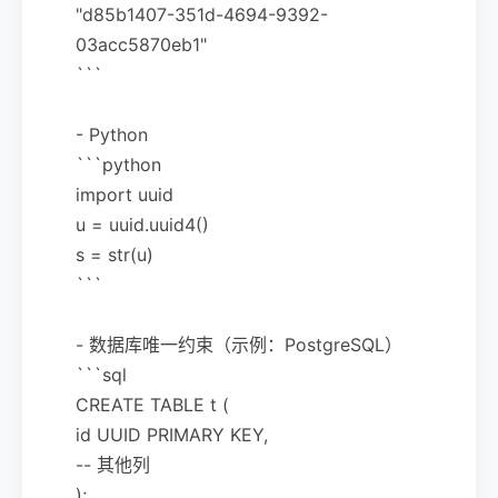
"d85b1407-351d-4694-9392-
03acc5870eb1"
```
- Python
```python
import uuid
u = uuid.uuid4()
s = str(u)
```
- 数据库唯一约束（示例：PostgreSQL）
```sql
CREATE TABLE t (
id UUID PRIMARY KEY,
-- 其他列
);